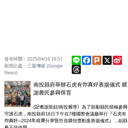
Line
Facebook
Plurk
X
Si
發布時間：2025/04/16 18:57
We
新聞出處：三星傳媒 (Google
Threads
News)
南投縣府舉辦石虎有你真好表揚儀式 感
謝農民參與保育
(記者謝新鈕/南投報導）為了鼓勵縣民積極參與
守護石虎，南投縣府16日下午在7樓國際會議廳舉行「石虎有
你真好─2024年成果分享暨符合請領獎勳金表揚儀式」，副縣
長王瑞德與...