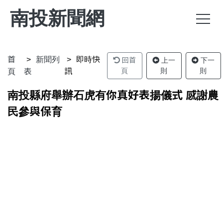
南投新聞網
首
新聞列
即時快
回首
上一
下一
頁
則
則
頁
表
訊
南投縣府舉辦石虎有你真好表揚儀式 感謝農
民參與保育