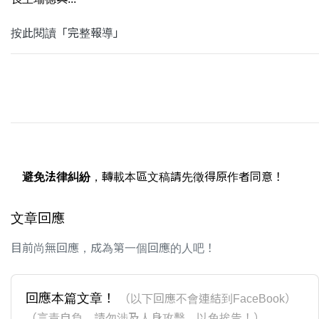
按此閱讀「完整報導」
避免法律糾紛
，轉載本區文稿請先徵得原作者同意！
文章回應
目前尚無回應，成為第一個回應的人吧！
回應本篇文章！
（以下回應不會連結到FaceBook）
（言責自負，請勿涉及人身攻擊，以免挨告！）