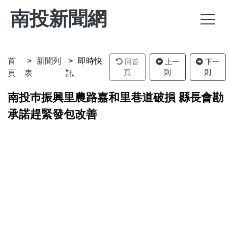
南投新聞網
首
新聞列
即時快
回首
上一
下一
頁
則
則
頁
表
訊
南投巿振興里農路嘉和里巷道破損 縣長會勘
承諾趕緊發包改善