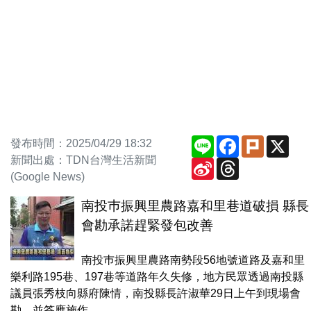
Line
Facebook
Plurk
X
發布時間：2025/04/29 18:32
新聞出處：TDN台灣生活新聞
Sina
Threads
Weibo
(Google News)
南投巿振興里農路嘉和里巷道破損 縣長
會勘承諾趕緊發包改善
南投巿振興里農路南勢段56地號道路及嘉和里
樂利路195巷、197巷等道路年久失修，地方民眾透過南投縣
議員張秀枝向縣府陳情，南投縣長許淑華29日上午到現場會
勘，並答應施作...