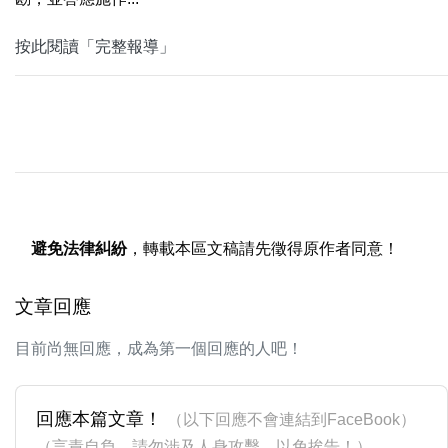
按此閱讀「完整報導」
避免法律糾紛
，轉載本區文稿請先徵得原作者同意！
文章回應
目前尚無回應，成為第一個回應的人吧！
回應本篇文章！
（以下回應不會連結到FaceBook）
（言責自負，請勿涉及人身攻擊，以免挨告！）