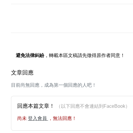
避免法律糾紛
，轉載本區文稿請先徵得原作者同意！
文章回應
目前尚無回應，成為第一個回應的人吧！
回應本篇文章！
（以下回應不會連結到FaceBoo
尚未
登入會員
，無法回應！