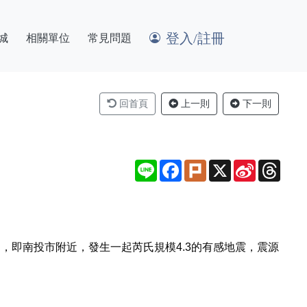
登入/註冊
城
相關單位
常見問題
回首頁
上一則
下一則
Line
Facebook
Plurk
X
Sina
Thre
Weibo
里處，即南投市附近，發生一起芮氏規模4.3的有感地震，震源