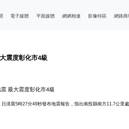
聞
電子媒體
平面媒體
網網相連
影像特區
網路商
最大震度彰化市4級
地震 最大震度彰化市4級
）日清晨5時27分49秒發布地震報告，指出南投縣南方11.7公