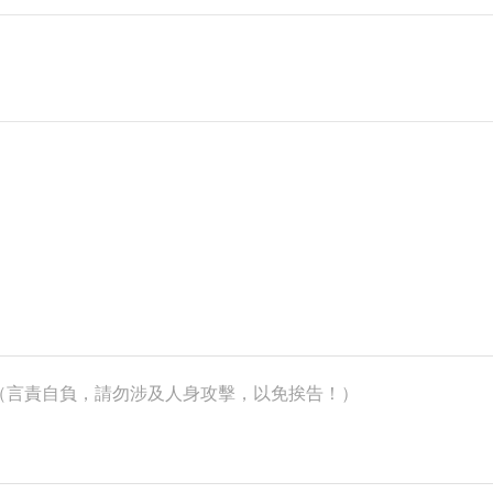
k）（言責自負，請勿涉及人身攻擊，以免挨告！）