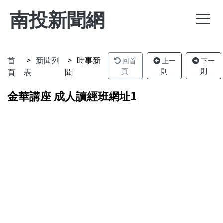
南投新聞網
首
新聞列
時事新
回首
上一
下一
頁
表
聞
頁
則
則
金華講座 成人讀經班網址1