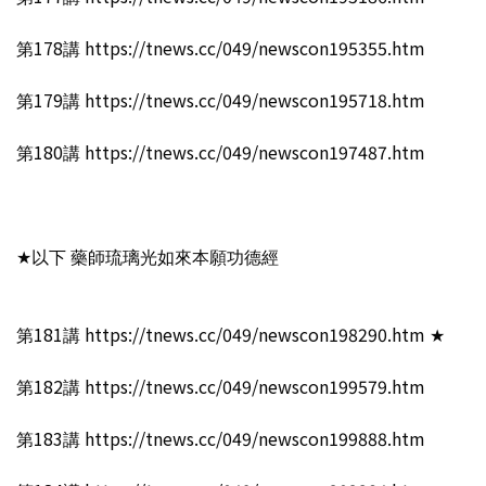
第178講 https://tnews.cc/049/newscon195355.htm
第179講 https://tnews.cc/049/newscon195718.htm
第180講 https://tnews.cc/049/newscon197487.htm
★以下 藥師琉璃光如來本願功德經
第181講 https://tnews.cc/049/newscon198290.htm ★
第182講 https://tnews.cc/049/newscon199579.htm
第183講 https://tnews.cc/049/newscon199888.htm