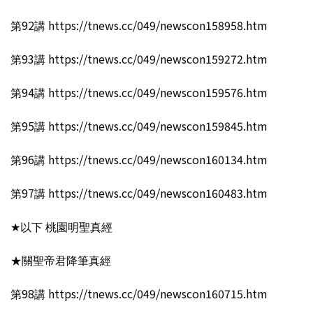
第92講 https://tnews.cc/049/newscon158958.htm
第93講 https://tnews.cc/049/newscon159272.htm
第94講 https://tnews.cc/049/newscon159576.htm
第95講 https://tnews.cc/049/newscon159845.htm
第96講 https://tnews.cc/049/newscon160134.htm
第97講 https://tnews.cc/049/newscon160483.htm
★以下 桃園明聖真經
★關聖帝君降筆真經
第98講 https://tnews.cc/049/newscon160715.htm