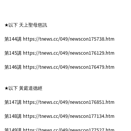
★以下 天上聖母慈訊
第144講 https://tnews.cc/049/newscon175738.htm
第145講 https://tnews.cc/049/newscon176129.htm
第146講 https://tnews.cc/049/newscon176479.htm
★以下 黃庭道德經
第147講 https://tnews.cc/049/newscon176851.htm
第148講 https://tnews.cc/049/newscon177134.htm
第149講 https://tnews.cc/049/newscon177527.htm