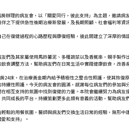
照護病房辦理的病友會，以「關愛同行，彼此支持」為主題，邀請病
陪伴之下提供急性後期治療新發展，及長期照顧、社會福利等資
自己在復健過程的心路歷程與康復經驗，彼此間建立了深厚的情
病友們及其家屬使用馬鈴薯泥、多種蔬菜以及香蕉串，親手製作
的飲食調整方法，幫助病友們在日常生活中實踐健康飲食，改善
病房24床，在治療黃金期內給予積極性之整合性照護，使其恢復
的持續性照護。今天的病友會的圓滿，感謝每位病友們的參加與
們在相互支持的氛圍中找到復健的力量。本院會繼續努力為病友
、共同成長的平台，持續策劃更多此類有意義的活動，幫助病友
造輕鬆的用餐氛圍，醫師與病友們交換生活日常的經驗，無形中
關愛和支持」。