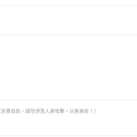
k）（言責自負，請勿涉及人身攻擊，以免挨告！）