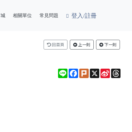
登入/註冊
商城
相關單位
常見問題
回首頁
上一則
下一則
Line
Facebook
Plurk
X
Sina
Thre
Weibo