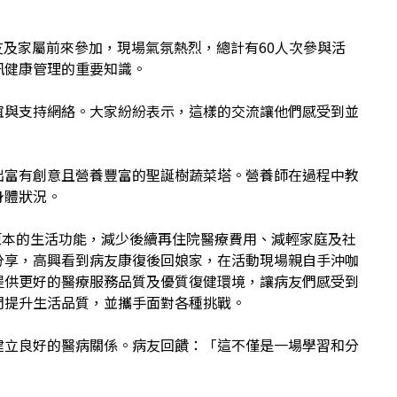
友及家屬前來參加，現場氣氛熱烈，總計有60人次參與活
訊健康管理的重要知識。
誼與支持網絡。大家紛紛表示，這樣的交流讓他們感受到並
出富有創意且營養豐富的聖誕樹蔬菜塔。營養師在過程中教
身體狀況。
原本的生活功能，減少後續再住院醫療費用、減輕家庭及社
分享，高興看到病友康復後回娘家，在活動現場親自手沖咖
提供更好的醫療服務品質及優質復健環境，讓病友們感受到
們提升生活品質，並攜手面對各種挑戰。
建立良好的醫病關係。病友回饋：「這不僅是一場學習和分