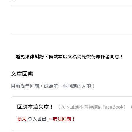
避免法律糾紛
，轉載本區文稿請先徵得原作者同意！
文章回應
目前尚無回應，成為第一個回應的人吧！
回應本篇文章！
（以下回應不會連結到FaceBoo
尚未
登入會員
，無法回應！