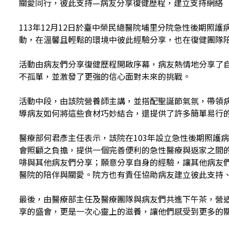
關愛同行，彼此支持—病友分享復健歷程，建立支持網絡
113年12月12日於臺中榮民總醫院埔里分院急性後期
動，在溫馨且輕鬆的環境中彼此經驗分享，也在復健團隊
活動由病友們分享復健歷程開啟序幕，病友熱情地分享了
不孤單，並激發了更強的信心面對未來的挑戰。
活動中段，由該院營養師主講，並搭配聖誕節氣氛，帶領
導病友如何將這些食材巧妙結合，還提供了許多簡單易行
醫療部何君彥主任表示，該院在103年設立急性後期照護
會照顧之負擔，提供一個完善便利的急性醫療與返家之間
啡與其他病友們分享；願意分享自身的經驗，讓其他病友
醫院的陪伴與關愛。院方也有責任協助病友建立彼此支持
最後，由醫療部主任及醫療團隊與病友們共進下午茶，營
享的盛會，更是一次心靈上的滋養，讓他們感受到更多的