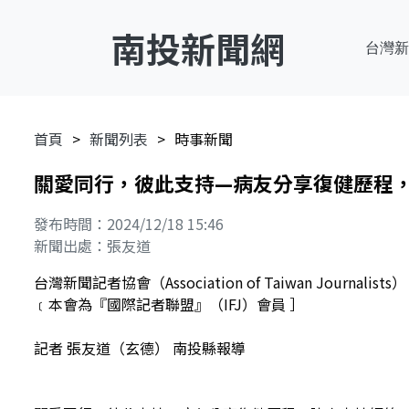
南投新聞網
台灣新
首頁
新聞列表
時事新聞
關愛同行，彼此支持—病友分享復健歷程
發布時間：2024/12/18 15:46
新聞出處：張友道
台灣新聞記者協會（Association of Taiwan Journalists）
﹝本會為『國際記者聯盟』（IFJ）會員 ］
記者 張友道（玄德） 南投縣報導