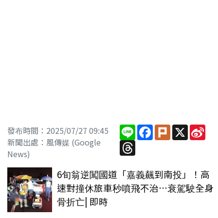
Line
Facebook
Plurk
X
Sin
發布時間：2025/07/27 09:45
We
新聞出處：風傳媒 (Google
Threads
News)
6旬翁逆闖國道「嘉義飆到南投」！高
速對撞休旅車秒噴飛不治…衰駕駛全身
骨折亡| 即時