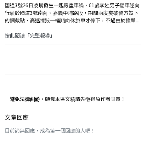
國道3號26日凌晨發生一起嚴重車禍，61歲李姓男子駕車逆向
行駛於國道3號南向、嘉義中埔路段，期間兩度突破警方設下
的攔截點，高速撞毀一輛順向休旅車才停下，不過由於撞擊...
按此閱讀「完整報導」
避免法律糾紛
，轉載本區文稿請先徵得原作者同意！
文章回應
目前尚無回應，成為第一個回應的人吧！