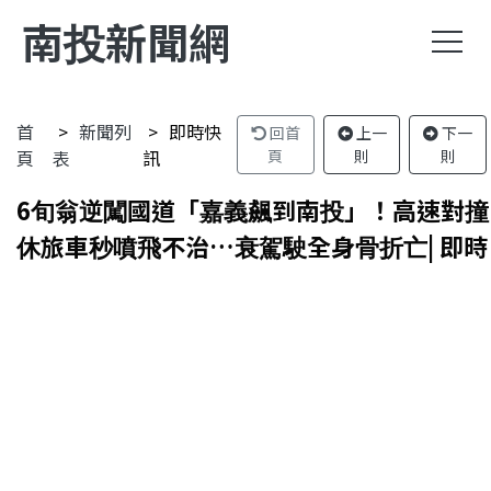
南投新聞網
首
新聞列
即時快
回首
上一
下一
頁
表
訊
頁
則
則
6旬翁逆闖國道「嘉義飆到南投」！高速對撞
休旅車秒噴飛不治…衰駕駛全身骨折亡| 即時