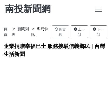
南投新聞網
首
新聞列
即時快
回首
上一
下一
頁
則
則
頁
表
訊
企業捐贈幸福巴士 服務接駁信義鄉民 | 台灣
生活新聞