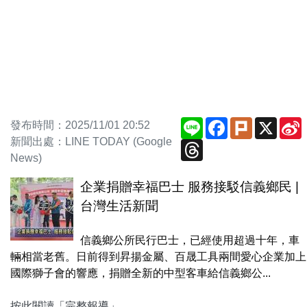
Line
Facebook
Plurk
X
S
發布時間：2025/11/01 20:52
新聞出處：LINE TODAY (Google
Threads
News)
企業捐贈幸福巴士 服務接駁信義鄉民 |
台灣生活新聞
信義鄉公所民行巴士，已經使用超過十年，車
輛相當老舊。日前得到昇揚金屬、百晟工具兩間愛心企業加上
國際獅子會的響應，捐贈全新的中型客車給信義鄉公...
按此閱讀「完整報導」