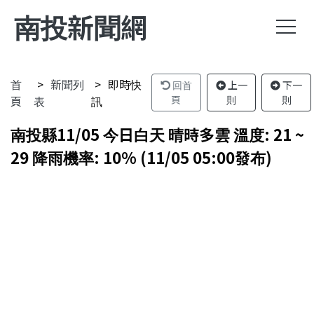
南投新聞網
首
新聞列
即時快
回首
上一
下一
頁
表
訊
頁
則
則
南投縣11/05 今日白天 晴時多雲 溫度: 21 ~
29 降雨機率: 10% (11/05 05:00發布)