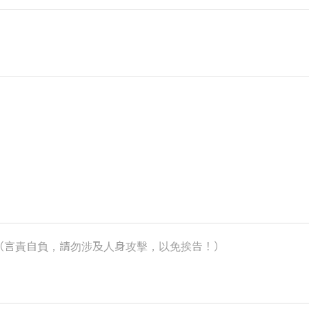
k）（言責自負，請勿涉及人身攻擊，以免挨告！）