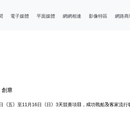
聞
電子媒體
平面媒體
網網相連
影像特區
網路商
、創意
月14日（五）至11月16日（日）3天競賽項目，成功戰船及客家流