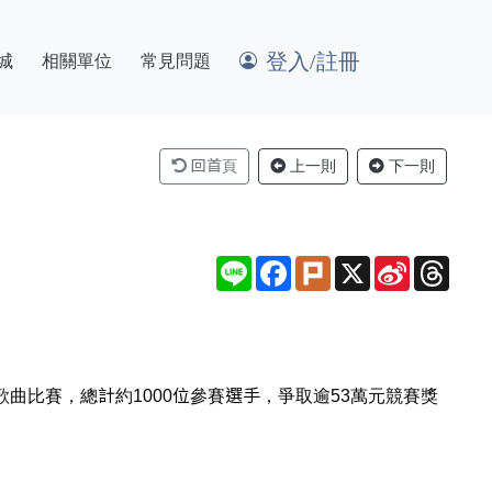
登入/註冊
城
相關單位
常見問題
回首頁
上一則
下一則
Line
Facebook
Plurk
X
Sina
Thre
Weibo
行歌曲比賽，總計約1000位參賽選手，爭取逾53萬元競賽獎