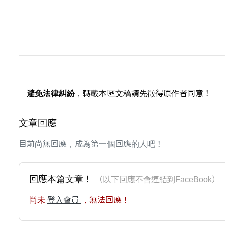
避免法律糾紛
，轉載本區文稿請先徵得原作者同意！
文章回應
目前尚無回應，成為第一個回應的人吧！
回應本篇文章！
（以下回應不會連結到FaceBoo
尚未
登入會員
，無法回應！