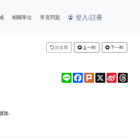
登入/註冊
城
相關單位
常見問題
回首頁
上一則
下一則
Line
Facebook
Plurk
X
Sina
Thre
Weibo
加.