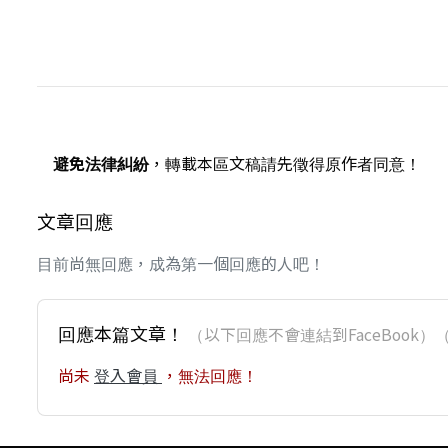
避免法律糾紛
，轉載本區文稿請先徵得原作者同意！
文章回應
目前尚無回應，成為第一個回應的人吧！
回應本篇文章！
（以下回應不會連結到FaceBoo
尚未
登入會員
，無法回應！