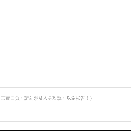
k）（言責自負，請勿涉及人身攻擊，以免挨告！）