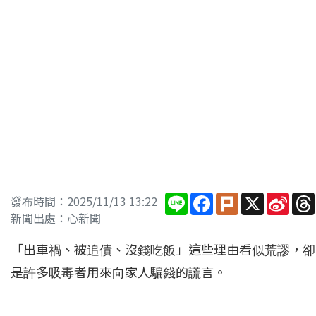
Line
Facebook
Plurk
X
Sina
發布時間：2025/11/13 13:22
Wei
新聞出處：心新聞
「出車禍、被追債、沒錢吃飯」這些理由看似荒謬，卻
是許多吸毒者用來向家人騙錢的謊言。