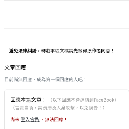
避免法律糾紛
，轉載本區文稿請先徵得原作者同意！
文章回應
目前尚無回應，成為第一個回應的人吧！
回應本篇文章！
（以下回應不會連結到FaceBook）
（言責自負，請勿涉及人身攻擊，以免挨告！）
尚未
登入會員
，無法回應！