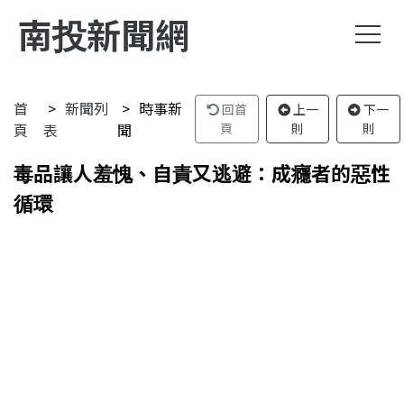
南投新聞網
首
新聞列
時事新
回首
上一
下一
頁
表
聞
頁
則
則
毒品讓人羞愧、自責又逃避：成癮者的惡性
循環