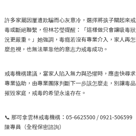
許多家屬因屢遭欺騙而心灰意冷，選擇將孩子關起來戒
毒或斷絕聯繫，但林芯瑩提醒：「這樣做只會讓吸毒狀
況更嚴重。」她強調，毒癮若沒有專業介入，家人再怎
麼忽視，也無法單靠他的意志力戒毒成功。
戒毒機構建議，當家人陷入無力與恐懼時，應盡快尋求
專業協助，由專業團隊判斷下一步該怎麼走，別讓毒品
摧毀家庭，戒毒的希望永遠存在。
📞 那可拿雲林戒毒機構：05-6625500 / 0921-506599
陳專員（全程保密諮詢）