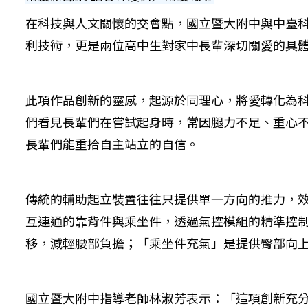
在科技與人文關懷的交會點，國立暨大附中與中臺
利技術，更是兩位高中生對家中長輩深切關愛的具
此項作品創新的靈感，起源於同理心，將愛轉化為
們看見長輩們在嘗試起身時，常因腿力不足、重心
長輩們能重拾自主站立的自信。
傳統的輔助起立裝置往往只提供單一方向的推力，
互連通的靠背件與乘坐件，透過氣控模組的精準控
移，減輕腰部負擔；「乘坐件充氣」是提供臀部向
國立暨大附中指導老師林淑芳表示：「這項創新充分