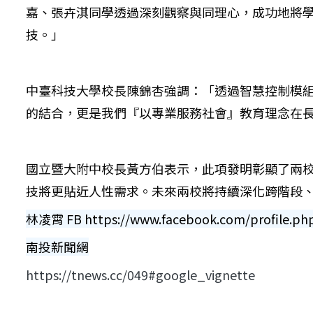
嘉、張卉淇同學透過深刻觀察與同理心，成功地將
技。」
中臺科技大學校長陳錦杏強調：「透過智慧控制模
的結合，更是我們『以專業服務社會』教育理念在
國立暨大附中校長黃方伯表示，此項發明彰顯了兩
技將更貼近人性需求。未來兩校將持續深化跨階段
林凌霄 FB https://www.facebook.com/profile.ph
南投新聞網
https://tnews.cc/049#google_vignette