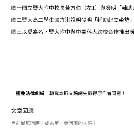
圖一
國立暨大附中校長黃方伯（左1）與發明「輔助
圖二暨大
高二學生張卉淇說明發明「輔助起立坐墊
圖三
以愛為名，暨大附中與中臺科大跨校合作推出
避免法律糾紛
，轉載本區文稿請先徵得原作者同意！
文章回應
目前尚無回應，成為第一個回應的人吧！