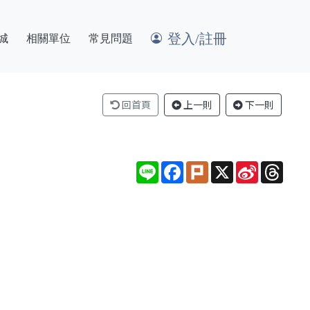
登入/註冊
城
相關單位
常見問題
回首頁
上一則
下一則
Line
Facebook
Plurk
X
Sina
Thre
Weibo