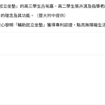
起立坐墊」的高三學生古祐嘉、高二學生張卉淇及指導老
」的理念及其功能
。
（暨大附中提供）
暖心發明「輔助起立坐墊」獲得專利認證，點亮無障礙生