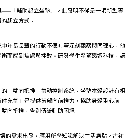
果——「輔助起立坐墊」。此發明不僅是一項新型專
嚴的起立方式。
家中年長長輩的行動不便有著深刻觀察與同理心，他
平衡而感到焦慮與挫敗。研發學生希望透過科技，讓
創的「雙向抵推」氣動控制系統。坐墊本體設計有相
背件充氣」是提供背部向前推力，協助身體重心前
─雙向抵推，告別傳統輔助困境
身邊的需求出發，應用所學知識解決生活痛點。古祐