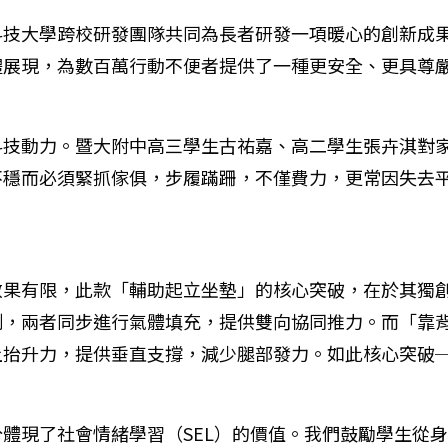
科技大學跨校研發團隊共同為長者研發一項暖心的創新成
體展現，為數百萬行動不便者提供了一種更安全、更具尊
科技動力。暨大附中高三學生古祐嘉、高二學生張卉淇對
不穩而必須緊抓傢俱，步履蹣跚，不僅費力，更常因失去
效果有限，此款「輔助起立坐墊」的核心突破，在於其獨
制，兩者同步進行氣體填充，提供雙向協同推力。而「靠
上抬升力，提供垂直支撐，減少腿部發力。如此核心突破
體現了社會情緒學習（SEL）的價值。我們鼓勵學生從