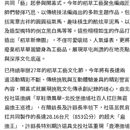
共同「藝」起參與開幕式。今年的稻草工藝聚焦編織匠
師們發揮巧思、以傳統技法編織出的多款主題作品，包
括寓意吉祥的圓圓福氣馬、趣味橫生的酷炫草泥馬、以
及造型獨特的倒立黑白馬等等。這些栩栩如生的作品打
造出「稻草新樂園」，不僅可愛吸睛、人氣爆表，更將
廢棄稻草華麗變身為工藝品，展現草屯尚讚的在地亮點
與深厚文化底蘊。
已持續舉辦27年的稻草工藝文化節，今年將有長達兩
週活動精彩不斷、傳統挑戰與互動體驗兼具的精彩豐富
內容，開幕式就展現挑戰文化傳承創紀錄的雄心，由北
投社區擔綱「草鞋墩風華~北投堡擔埔社百人扛巨無霸
扁擔王巡禮」，在簡鎮長及許縣長率領下，社區居民肩
扛共同製作的長達28.16台尺（853公分）的超大「扁
擔王」，許縣長特別期許這具北投社區重現「鹿港擔埔