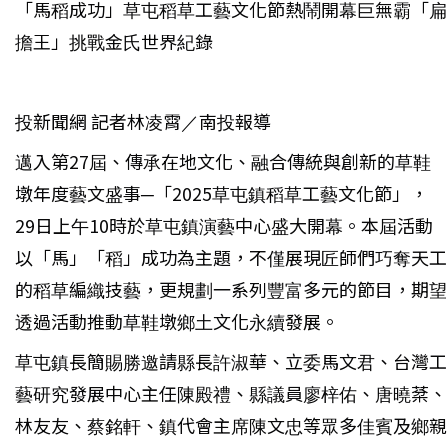
「馬稻成功」草屯稻草工藝文化節熱鬧開幕巨無霸「扁
擔王」挑戰金氏世界紀錄
投新聞網 記者林凌霄／南投報導
邁入第27屆、傳承在地文化、融合傳統與創新的草鞋
墩年度藝文盛事─「2025草屯鎮稻草工藝文化節」，
29日上午10時於草屯鎮演藝中心盛大開幕。本屆活動
以「馬」「稻」成功為主題，不僅展現匠師們巧奪天工
的稻草編織技藝，更規劃一系列豐富多元的節目，期望
透過活動推動草鞋墩鄉土文化永續發展。
草屯鎮長簡賜勝邀請縣長許淑華、立委馬文君、台灣工
藝研究發展中心主任陳殿禮、縣議員廖梓佑、唐曉棻、
林友友、蔡銘軒、鎮代會主席陳文忠等眾多佳賓及鄉親