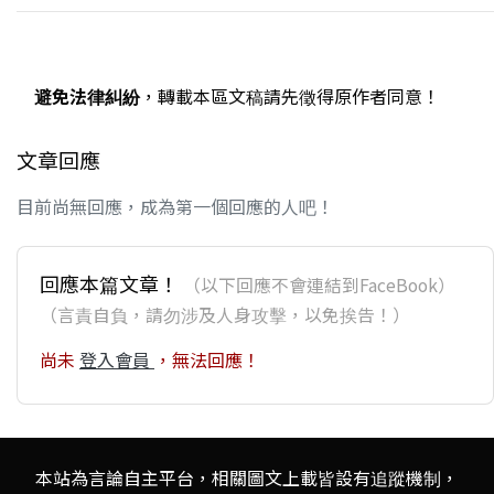
避免法律糾紛
，轉載本區文稿請先徵得原作者同意！
文章回應
目前尚無回應，成為第一個回應的人吧！
回應本篇文章！
（以下回應不會連結到FaceBook）
（言責自負，請勿涉及人身攻擊，以免挨告！）
尚未
登入會員
，無法回應！
本站為言論自主平台，相關圖文上載皆設有追蹤機制，