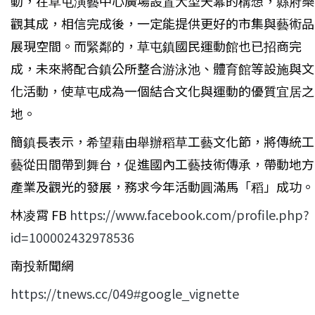
動，在草屯演藝中心廣場設置大型天幕的構想，縣府樂
觀其成，相信完成後，一定能提供更好的市集與藝術品
展現空間。而緊鄰的，草屯鎮國民運動館也已招商完
成，未來將配合鎮公所整合游泳池、體育館等設施與文
化活動，使草屯成為一個結合文化與運動的優質宜居之
地。
簡鎮長表示，希望藉由舉辦稻草工藝文化節，將傳統工
藝從田間帶到舞台，促進國內工藝技術傳承，帶動地方
產業及觀光的發展，務求今年活動圓滿馬「稻」成功。
林凌霄 FB
https://www.facebook.com/profile.php?
id=100002432978536
南投新聞網
https://tnews.cc/049#google_vignette