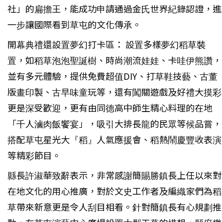
社」的扁擔王，能成功申請通過金氏世界紀錄認證，進
一步讓國際看到草屯的文化傳承。
開幕典禮還設置夢幻打卡區： 設置多樣夢幻稻草裝
置，如稻草泡泡聖誕樹、時尚潮流娃娃、卡哇伊熊讚，
並有多元體驗，提供免費超值DIY、打草鞋技藝、古董
版畫印製、古早味童玩等，還有闖關遊戲及好禮大摸彩
更是深受歡迎，更有由同德高中師生精心料理的在地
「千人滷肉飯饗宴」，吸引大排長龍的民眾等候品嘗，
搭配草屯星光大『稻』人氣應援會、稻熱鬧慶豐收表演
等精彩節目。
縣長許淑華致辭表示，非常感謝簡賜勝鎮長上任以來對
在地文化的用心推廣，對於文史工作者及編織家們為稻
草帶來新意更是令人刮目相看。針對簡鎮長有心規劃推