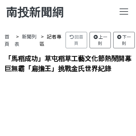
南投新聞網
首
新聞列
記者專
回首
上一
下一
頁
表
區
頁
則
則
「馬稻成功」草屯稻草工藝文化節熱鬧開幕
巨無霸「扁擔王」挑戰金氏世界紀錄