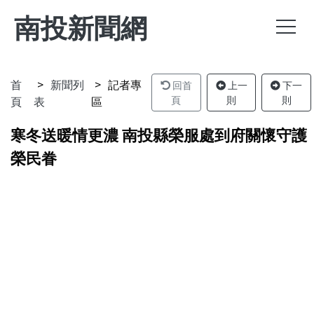
南投新聞網
首
新聞列
記者專
回首
上一
下一
頁
表
區
頁
則
則
寒冬送暖情更濃 南投縣榮服處到府關懷守護
榮民眷