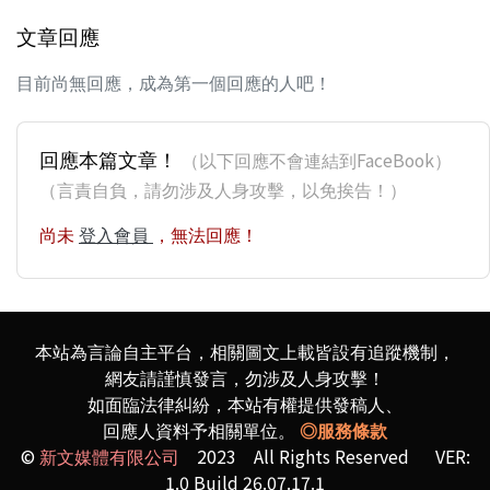
文章回應
目前尚無回應，成為第一個回應的人吧！
回應本篇文章！
（以下回應不會連結到FaceBook）
（言責自負，請勿涉及人身攻擊，以免挨告！）
尚未
登入會員
，無法回應！
本站為言論自主平台，相關圖文上載皆設有追蹤機制，
網友請謹慎發言，勿涉及人身攻擊！
如面臨法律糾紛，本站有權提供發稿人、
回應人資料予相關單位。
◎服務條款
©
新文媒體有限公司
2023 All Rights Reserved VER:
1.0 Build 26.07.17.1