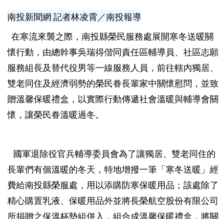
南投新聞網 記者林凌霄／南投報導
在寒流來襲之際，南投縣榮民服務處展開寒冬送暖關
懷行動，由總幹事吳瑞得偕同責任區輔導員、社區志願
服務組長及替代役男等一線服務人員，前往轄內獨居、
雙老同住及經濟弱勢的榮民眷長輩家中關懷慰問，並致
贈溫馨保暖禮盒，以實際行動傳遞社會溫暖與輔導會關
懷，讓榮民眷溫暖過冬。
國軍退除役官兵輔導委員會為了讓獨居、雙老同住的
長輩們有個溫暖的冬天，特地增撥一筆「寒冬送暖」經
費給南投縣榮服處，用以添購防寒保暖用品；該處除了
精心購置乳液、保暖用品外並將長榮航空股份有限公司
所捐贈之保溫杯墊組併入，組合成溫馨保暖禮盒，將關