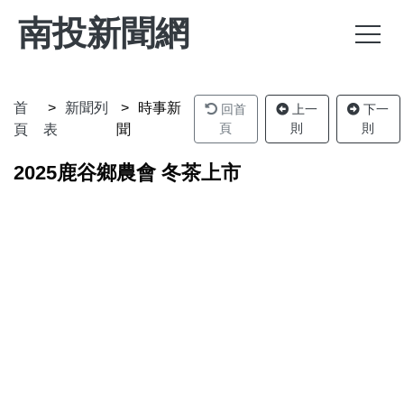
南投新聞網
首
新聞列
時事新
回首
上一
下一
頁
則
則
頁
表
聞
2025鹿谷鄉農會 冬茶上市