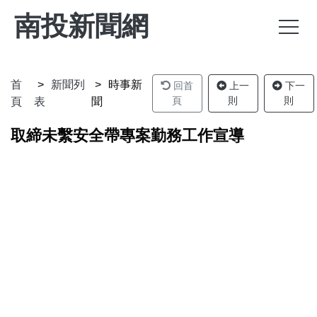
南投新聞網
首
新聞列
時事新
回首
上一
下一
頁
則
則
頁
表
聞
取締未繫安全帶專案勤務工作宣導