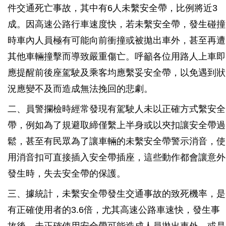
件交通死亡事故，其中有6人未繫安全帶，比例將近3
成。因高速公路行車速度快，若未繫安全帶，發生碰撞
時車內人員極有可能向前衝撞或被拋出車外，甚至再遭
其他車輛撞擊而導致嚴重傷亡。呼籲各位用路人上車即
應提醒前後座駕駛及乘客均應繫妥安全帶，以免遇到狀
況應變不及而造成無法挽回的悲劇。
二、員警攔檢時經常發現有駕駛人未以正確方式繫安全
帶，例如為了規避取締僅繫上半身或以夾扣讓安全帶過
鬆，甚至有民眾為了讓車輛的未繫安全帶警示消音，使
用消音扣可直接插入安全帶插座，這些動作都會讓意外
發生時，失去安全帶的保護。
三、據統計，未繫安全帶發生交通事故的致死機率，是
有正確使用者的3.6倍，尤其高速公路車速快，發生事