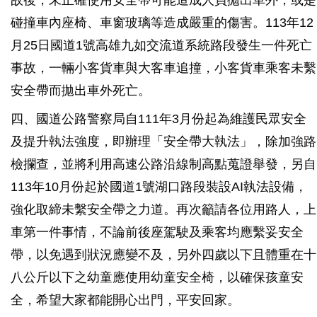
故後，未正確使用安全帶可能造成人員拋出車外，或是
碰撞車內座椅、車窗玻璃等造成嚴重的傷害。113年12
月25日國道1號高雄九如交流道系統路段發生一件死亡
事故，一輛小客貨車與大客車追撞，小客貨車乘客未繫
安全帶而拋出車外死亡。
四、國道公路警察局自111年3月份起為維護民眾安全
及提升執法強度，即辦理「安全帶大執法」，除加強路
檢攔查，並將利用高速公路沿線制高點蒐證舉發，另自
113年10月份起於國道1號湖口路段裝設AI執法設備，
強化取締未繫安全帶之力道。再次籲請各位用路人，上
車第一件事情，不論前後座駕駛及乘客均應繫妥安全
帶，以免遇到狀況應變不及，另外四歲以下且體重在十
八公斤以下之幼童應使用幼童安全椅，以確保孩童安
全，希望大家都能開心出門，平安回家。