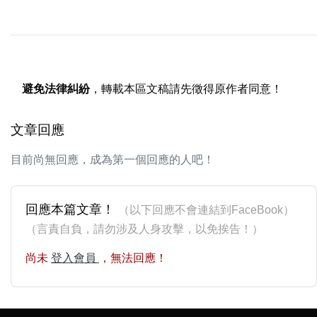
避免法律糾紛
，轉載本區文稿請先徵得原作者同意！
文章回應
目前尚無回應，成為第一個回應的人吧！
回應本篇文章！
（以下回應不會連結到FaceBook）
（言責自負，請勿涉及人身攻擊，以免挨告！）
尚未
登入會員
，無法回應！