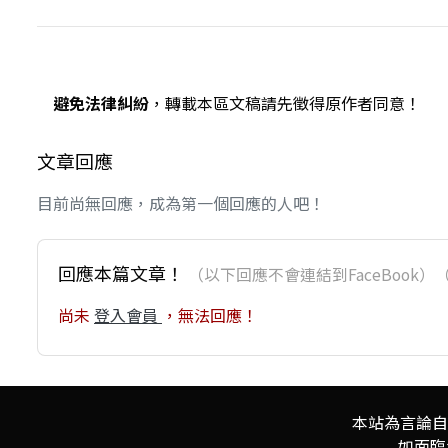
避免法律糾紛
，轉載本區文稿請先徵得原作者同意！
文章回應
目前尚無回應，成為第一個回應的人吧！
回應本篇文章！
（以下回應不會連結到FaceBoo
尚未
登入會員
，無法回應！
本站為言論自
如面臨