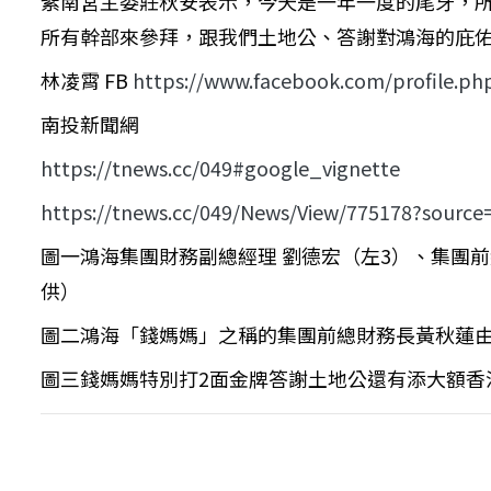
紫南宮主委莊秋安表示，今天是一年一度的尾牙，
所有幹部來參拜，跟我們土地公、答謝對鴻海的庇
林凌霄 FB
https://www.facebook.com/profile.p
南投新聞網
https://tnews.cc/049#google_vignette
https://tnews.cc/049/News/View/775178?source=
圖一鴻海集團財務副總經理 劉德宏（左3）、集團前
供）
圖二鴻海「錢媽媽」之稱的集團前總財務長黃秋蓮
圖三錢媽媽特別打2面金牌答謝土地公還有添大額香