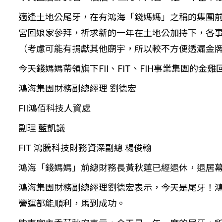
適逢土地公尾牙，在有鴻海「錢媽媽」之稱的集團
宮回娘家參拜，祈求新的一年在土地公加持下，各
（考慮可能有捐獻其他廟宇，所以較不方便透漏金
今天錢媽媽帶領旗下FII、FIT、FIH事業集團的
鴻海集團財務副總經理 劉德宏
FII鴻佰科技人資處
副理 藍凱議
FIT 鴻騰科技財務資深副總 楊俊翰
鴻海「錢媽媽」前總財務長黃秋蓮已經退休，退居
鴻海集團財務副總經理劉德宏表示，今天是尾牙！
營運都能順利，馬到成功。