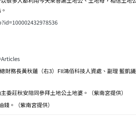
所以很多人都利用今天來答謝土地公、土地母，相信土地
佑。
hp?id=100002432978536
Articles
總財務長黃秋蓮（右3）FII鴻佰科技人資處、副理 藍凱
由主委莊秋安陪同參拜土地公土地婆。（紫南宮提供）
油錢。（紫南宮提供）