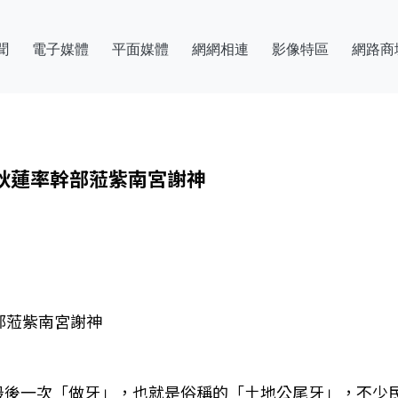
聞
電子媒體
平面媒體
網網相連
影像特區
網路商
秋蓮率幹部蒞紫南宮謝神
部蒞紫南宮謝神
最後一次「做牙」，也就是俗稱的「土地公尾牙」，不少