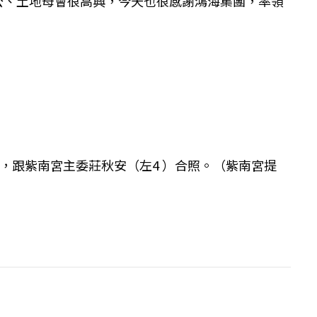
公、土地母會很高興，今天也很感謝鴻海集團，率領
議，跟紫南宮主委莊秋安（左4 ）合照。（紫南宮提