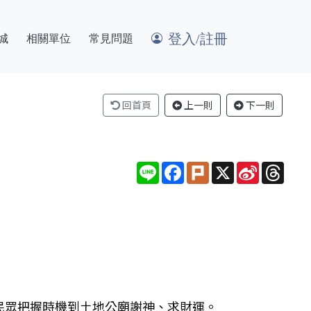
登入/註冊
城
相關單位
常見問題
回首頁
上一則
下一則
Line
Facebook
Plurk
X
Sina
Thre
Weibo
民眾把握時機到土地公廟謝神、求財運。