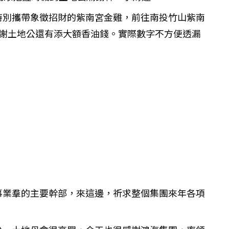
特別攜帶象徵招財的紫南宮金雞，前往南投竹山紫南
謝土地公還有添大額香油錢。實際數字不方便透漏
事業羣的主要幹部，來這邊，祈求整個集團來年各項