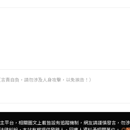
k）（言責自負，請勿涉及人身攻擊，以免挨告！）
主平台，相關圖文上載皆設有追蹤機制，
網友請謹慎發言，勿涉
法律糾紛，本站有權提供發稿人、
回應人資料予相關單位。
◎