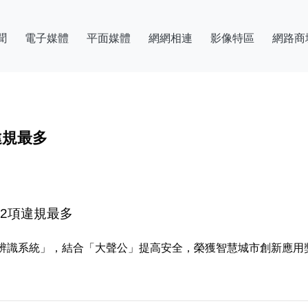
聞
電子媒體
平面媒體
網網相連
影像特區
網路商
違規最多
2項違規最多
辨識系統」，結合「大聲公」提高安全，榮獲智慧城市創新應用獎