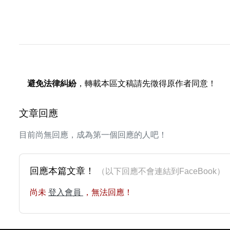
避免法律糾紛
，轉載本區文稿請先徵得原作者同意！
文章回應
目前尚無回應，成為第一個回應的人吧！
回應本篇文章！
（以下回應不會連結到FaceBoo
尚未
登入會員
，無法回應！