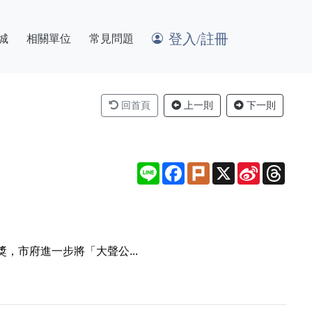
登入/註冊
城
相關單位
常見問題
回首頁
上一則
下一則
Line
Facebook
Plurk
X
Sina
Thre
Weibo
，市府進一步將「大聲公...