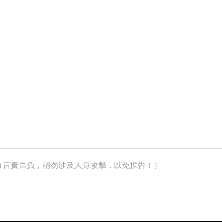
k）（言責自負，請勿涉及人身攻擊，以免挨告！）