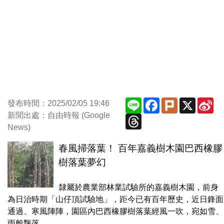
Line
Facebook
Plurk
X
Si
發布時間：2025/02/05 19:46
We
新聞出處：自由時報 (Google
Threads
News)
春風掃落葉！ 百年嘉義樹木園巴西橡膠
樹落葉夢幻
隸屬於農業部林業試驗所的嘉義樹木園，前身
為日治時期「山仔頂試驗地」，距今已有百年歷史，近日鋒面
通過、寒風陣陣，園區內巴西橡膠樹落葉經風一吹，宛如雪、
雨般飄落，...