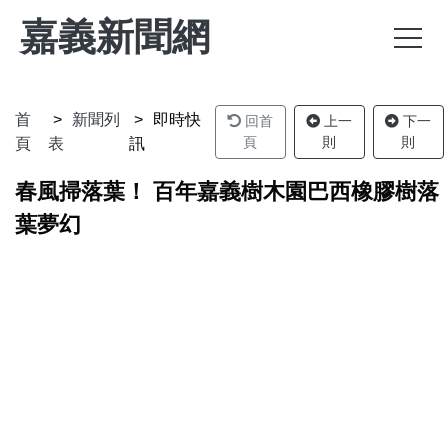
嘉義新聞網
首
新聞列
即時快
回首
上一
下一
頁
則
則
頁
表
訊
春風掃落葉！ 百年嘉義樹木園巴西橡膠樹落
葉夢幻