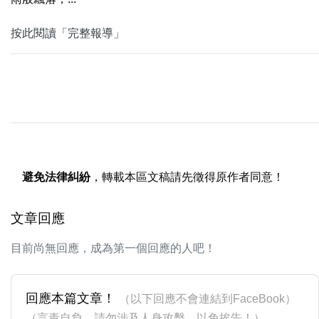
按此閱讀「完整報導」
避免法律糾紛
，轉載本區文稿請先徵得原作者同意！
文章回應
目前尚無回應，成為第一個回應的人吧！
回應本篇文章！
（以下回應不會連結到FaceBook）
（言責自負，請勿涉及人身攻擊，以免挨告！）