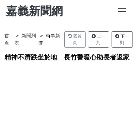
嘉義新聞網
首
新聞列
時事新
回首
上一
下一
頁
則
則
頁
表
聞
精神不濟跌坐於地 長竹警暖心助長者返家