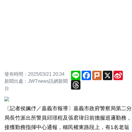
Line
Facebook
Plurk
X
Sin
發布時間：2025/03/21 20:34
Wei
新聞出處：JWTnews訊網新聞
Threads
台
〔記者侯姵伃／嘉義市報導〕嘉義市政府警察局第二分
局長竹派出所警員邱璟程及張君瑋日前擔服巡邏勤務，
接獲勤務指揮中心通報，稱民權東路段上，有1名老翁