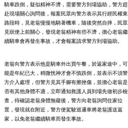
騎車跌倒，疑似精神不濟，需要警方到場協助，警方趕
赴現場關心詢問後，報案民眾向警方表示其行經民權東
路段時，見老翁慢慢地騎著機車，隨後突然自摔，民眾
見狀便上前關心，發現老翁精神有些不濟，擔心老翁繼
續騎車會再發生事故，才會報案請求警方到場協助。
老翁向警方表示他是騎車外出買午餐，於返家途中，可
能是年紀已大，稍微恍神才會不慎跌倒，並表示不須警
方介入處理，但警方見其手腳有擦挫傷，並擔心老翁是
否有其他身體不適，立即通知救護人員到場先做初步檢
查，待確認老翁身體無礙後，警方向老翁詢問住家位
置，發現就在附近，警方便駕駛巡邏車將老翁護送返
家，以免老翁繼續騎車而發生事故。