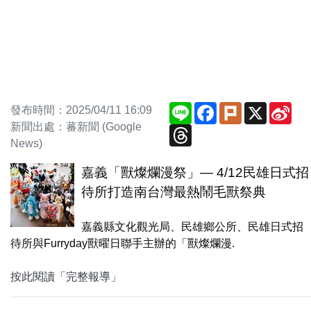
Line
Facebook
Plurk
X
Sin
發布時間：2025/04/11 16:09
We
新聞出處：蕃新聞 (Google
Threads
News)
嘉義「獸燦爛漫祭」— 4/12民雄日式招
待所打造南台灣最熱鬧毛獸祭典
嘉義縣文化觀光局、民雄鄉公所、民雄日式招
待所與Furryday獸曜日聯手主辦的「獸燦爛漫.
按此閱讀「完整報導」