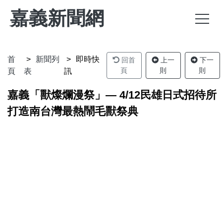
嘉義新聞網
首
新聞列
即時快
回首
上一
下一
頁
則
則
頁
表
訊
嘉義「獸燦爛漫祭」— 4/12民雄日式招待所
打造南台灣最熱鬧毛獸祭典