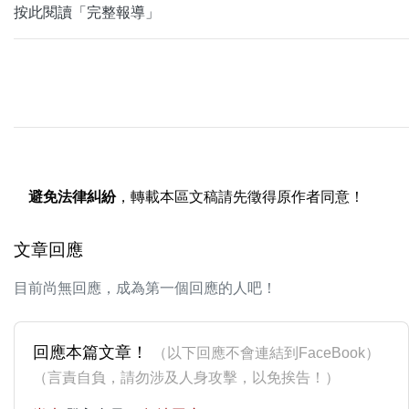
按此閱讀「完整報導」
避免法律糾紛
，轉載本區文稿請先徵得原作者同意！
文章回應
目前尚無回應，成為第一個回應的人吧！
回應本篇文章！
（以下回應不會連結到FaceBook）
（言責自負，請勿涉及人身攻擊，以免挨告！）