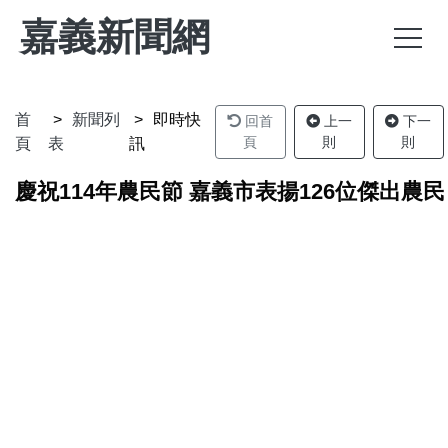
嘉義新聞網
首
新聞列
即時快
回首
上一
下一
頁
則
則
頁
表
訊
慶祝114年農民節 嘉義市表揚126位傑出農民