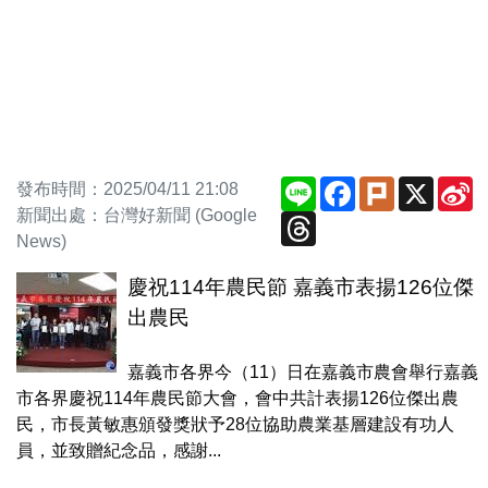
Line
Facebook
Plurk
X
S
發布時間：2025/04/11 21:08
W
新聞出處：台灣好新聞 (Google
Threads
News)
慶祝114年農民節 嘉義市表揚126位傑
出農民
嘉義市各界今（11）日在嘉義市農會舉行嘉義
市各界慶祝114年農民節大會，會中共計表揚126位傑出農
民，市長黃敏惠頒發獎狀予28位協助農業基層建設有功人
員，並致贈紀念品，感謝...