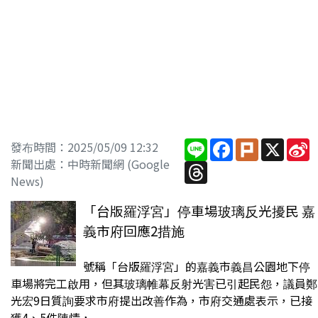
Line
Facebook
Plurk
X
S
發布時間：2025/05/09 12:32
W
新聞出處：中時新聞網 (Google
Threads
News)
「台版羅浮宮」停車場玻璃反光擾民 嘉
義市府回應2措施
號稱「台版羅浮宮」的嘉義市義昌公園地下停
車場將完工啟用，但其玻璃帷幕反射光害已引起民怨，議員鄭
光宏9日質詢要求市府提出改善作為，市府交通處表示，已接
獲4、5件陳情，...