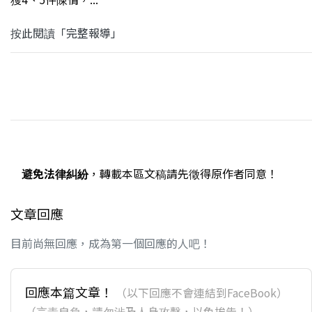
按此閱讀「完整報導」
避免法律糾紛
，轉載本區文稿請先徵得原作者同意！
文章回應
目前尚無回應，成為第一個回應的人吧！
回應本篇文章！
（以下回應不會連結到FaceBook）
（言責自負，請勿涉及人身攻擊，以免挨告！）