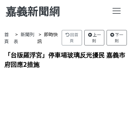
嘉義新聞網
首
新聞列
即時快
回首
上一
下一
頁
表
訊
頁
則
則
「台版羅浮宮」停車場玻璃反光擾民 嘉義市
府回應2措施