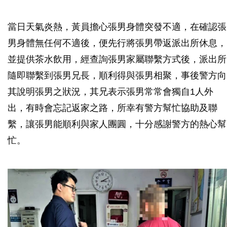
當日天氣炎熱，黃員擔心張男身體突發不適，在確認張
男身體無任何不適後，便先行將張男帶返派出所休息，
並提供茶水飲用，經查詢張男家屬聯繫方式後，派出所
隨即聯繫到張男兄長，順利得與張男相聚，事後警方向
其說明張男之狀況，其兄表示張男常常會獨自1人外
出，有時會忘記返家之路，所幸有警方幫忙協助及聯
繫，讓張男能順利與家人團圓，十分感謝警方的熱心幫
忙。