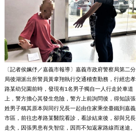
〔記者侯姵伃／嘉義市報導〕嘉義市政府警察局第二分
局後湖派出所警員黃韋翔執行交通稽查勤務，行經忠孝
路某幼兒園前時，發現有1名男子獨自一人行走於車道
上，警方擔心其發生危險，警方上前詢問後，得知該張
姓男子稱其原本與同行兄長一起由住家乘坐臺鐵到嘉義
市區，前往忠孝路某醫院看診，看診結束後，卻與兄長
走失，因張男患有失智症，因而不知返家路線而迷途。