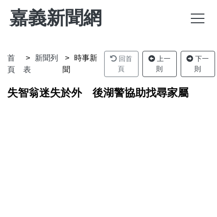
嘉義新聞網
首
新聞列
時事新
回首
上一
下一
頁
則
則
頁
表
聞
失智翁迷失於外 後湖警協助找尋家屬