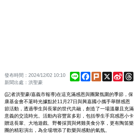
Line
Facebook
Plurk
X
Sina
發布時間：2024/12/02 10:10
Weib
新聞出處：洪聖豪
(記者洪聖豪/嘉義市報導)在這充滿感恩與團聚氛圍的季節，保
康基金會不荖時光據點於11月27日與興嘉國小攜手舉辦感恩
節活動，透過學生與長輩的世代共融，創造了一場溫馨且充滿
意義的交流時光。活動內容豐富多彩，包括學生手寫感恩小卡
贈送長輩、大地遊戲、野餐採買與烤雞美食分享，更有陶笛樂
團的精彩演出，為全場增添了歡樂與感動的氣氛。