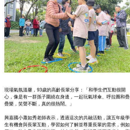
現場氣氛溫馨，93歲的高齡長輩分享：「和學生們互動很開
心，像是有一群孫子圍繞在身邊，一起玩氣球傘、呼拉圈和疊
疊樂，笑聲不斷，真的很熱鬧。」
興嘉國小蕭如秀老師表示，透過這次的共融活動，讓五年級學
生有機會與長輩互動，學習如何了解並尊重長輩的需求，例如