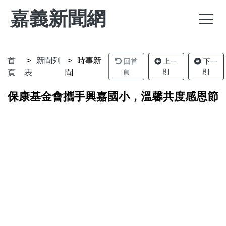
嘉義新聞網
首
新聞列
時事新
回首
上一
下一
頁
則
則
頁
表
聞
保康基金會攜手興嘉國小，溫馨共度感恩節