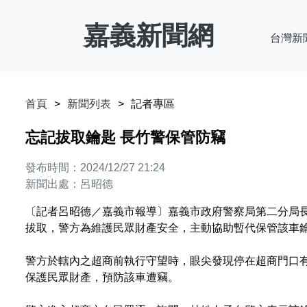
嘉義新聞網
台灣新
首頁
新聞列表
記者專區
忘記拔取鑰匙 長竹警保管防竊
發布時間：2024/12/27 21:24
新聞出處：呂昭德
〔記者呂昭德／嘉義市報導〕嘉義市政府警察局第二分局
拔取，警方為維護民眾財產安全，主動協助暫代保管該車
警方於轄內之超商前執行守望時，眼尖發現停在超商門口
保護民眾財產，預防該車遭竊。