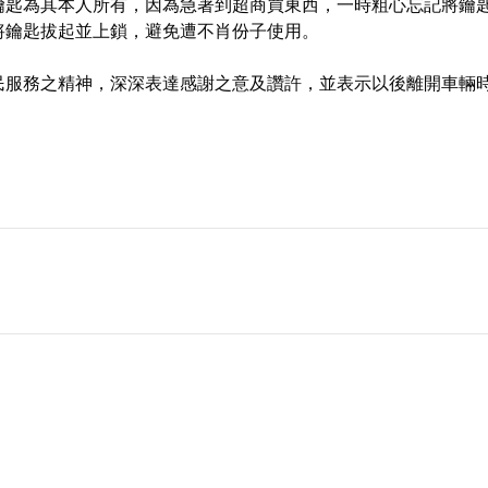
鑰匙為其本人所有，因為急著到超商買東西，一時粗心忘記將鑰
將鑰匙拔起並上鎖，避免遭不肖份子使用。
民服務之精神，深深表達感謝之意及讚許，並表示以後離開車輛