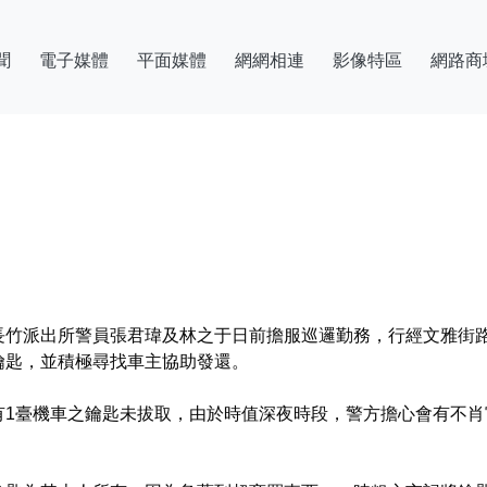
聞
電子媒體
平面媒體
網網相連
影像特區
網路商
長竹派出所警員張君瑋及林之于日前擔服巡邏勤務，行經文雅街
鑰匙，並積極尋找車主協助發還。
有1臺機車之鑰匙未拔取，由於時值深夜時段，警方擔心會有不