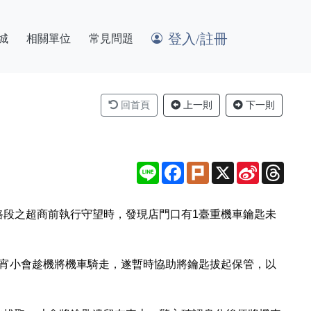
登入/註冊
城
相關單位
常見問題
回首頁
上一則
下一則
Line
Facebook
Plurk
X
Sina
Thre
Weibo
路段之超商前執行守望時，發現店門口有1臺重機車鑰匙未
肖宵小會趁機將機車騎走，遂暫時協助將鑰匙拔起保管，以