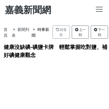
嘉義新聞網
首
新聞列
時事新
回首
上一
下一
頁
表
聞
頁
則
則
健康沒缺碘-碘鹽卡牌 輕鬆掌握吃對鹽、補
好碘健康觀念