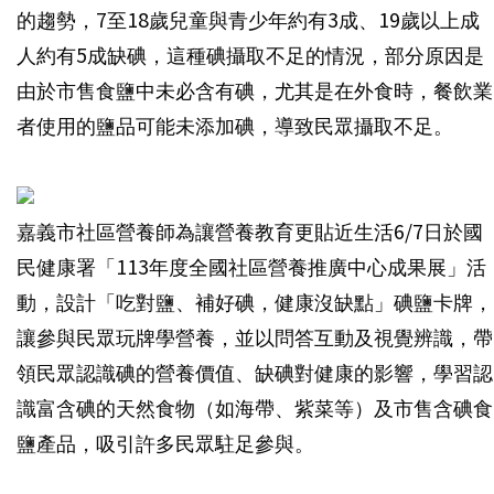
的趨勢，7至18歲兒童與青少年約有3成、19歲以上成
人約有5成缺碘，這種碘攝取不足的情況，部分原因是
由於市售食鹽中未必含有碘，尤其是在外食時，餐飲業
者使用的鹽品可能未添加碘，導致民眾攝取不足。
嘉義市社區營養師為讓營養教育更貼近生活6/7日於國
民健康署「113年度全國社區營養推廣中心成果展」活
動，設計「吃對鹽、補好碘，健康沒缺點」碘鹽卡牌，
讓參與民眾玩牌學營養，並以問答互動及視覺辨識，帶
領民眾認識碘的營養價值、缺碘對健康的影響，學習認
識富含碘的天然食物（如海帶、紫菜等）及市售含碘食
鹽產品，吸引許多民眾駐足參與。