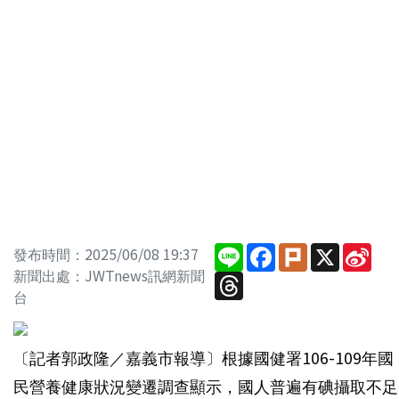
Line
Facebook
Plurk
X
Sin
發布時間：2025/06/08 19:37
Wei
新聞出處：JWTnews訊網新聞
Threads
台
〔記者郭政隆／嘉義市報導〕根據國健署106-109年國
民營養健康狀況變遷調查顯示，國人普遍有碘攝取不足