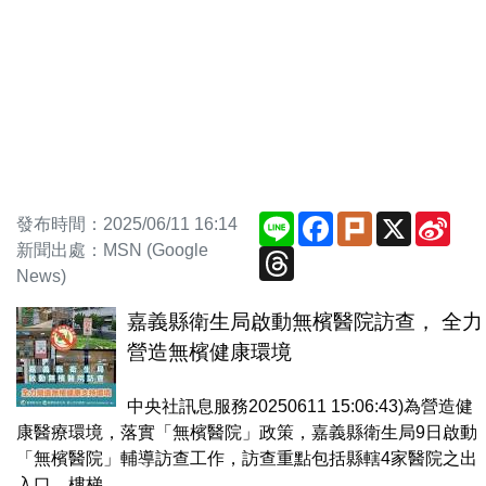
Line
Facebook
Plurk
X
Sina
發布時間：2025/06/11 16:14
Wei
新聞出處：MSN (Google
Threads
News)
嘉義縣衛生局啟動無檳醫院訪查， 全力
營造無檳健康環境
中央社訊息服務20250611 15:06:43)為營造健
康醫療環境，落實「無檳醫院」政策，嘉義縣衛生局9日啟動
「無檳醫院」輔導訪查工作，訪查重點包括縣轄4家醫院之出
入口、樓梯...