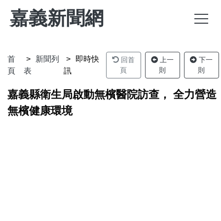
嘉義新聞網
首
新聞列
即時快
回首
上一
下一
頁
則
則
頁
表
訊
嘉義縣衛生局啟動無檳醫院訪查， 全力營造
無檳健康環境