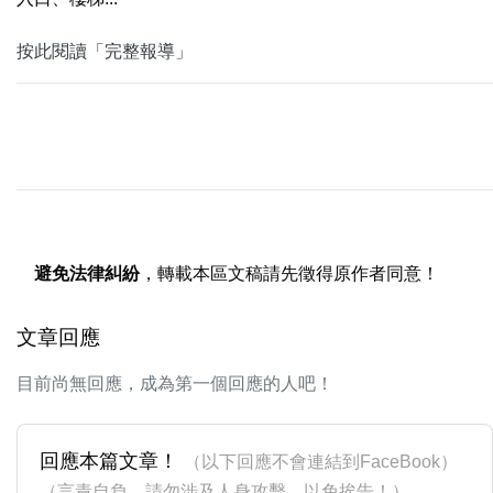
按此閱讀「完整報導」
避免法律糾紛
，轉載本區文稿請先徵得原作者同意！
文章回應
目前尚無回應，成為第一個回應的人吧！
回應本篇文章！
（以下回應不會連結到FaceBook）
（言責自負，請勿涉及人身攻擊，以免挨告！）