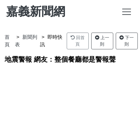
嘉義新聞網
首
新聞列
即時快
回首
上一
下一
頁
則
則
頁
表
訊
地震警報 網友：整個餐廳都是警報聲