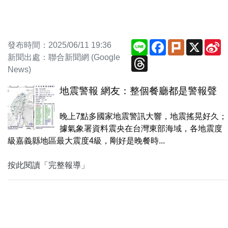
Line
Facebook
Plurk
X
S
發布時間：2025/06/11 19:36
W
新聞出處：聯合新聞網 (Google
Threads
News)
地震警報 網友：整個餐廳都是警報聲
晚上7點多國家地震警訊大響，地震搖晃好久；
據氣象署資料震央在台灣東部海域，各地震度
級嘉義縣地區最大震度4級，剛好是晚餐時...
按此閱讀「完整報導」