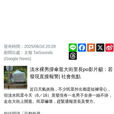
Line
Facebook
Plurk
X
發布時間：2025/06/16 20:28
新聞出處：太報 TaiSounds
Threads
(Google News)
淡水裸男撐傘逛大街里長po影片籲：若
發現直接報警| 社會焦點
近日天氣炎熱，不少民眾外出都是短褲背心，
但淡水民眾今天（6／16）竟發現有一名男子全身一絲不掛，
走在大街上閒逛。民眾嚇壞，趕緊通報里長及警方。
按此閱讀「完整報導」