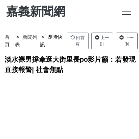
嘉義新聞網
首
新聞列
即時快
回首
上一
下一
頁
則
則
頁
表
訊
淡水裸男撐傘逛大街里長po影片籲：若發現
直接報警| 社會焦點