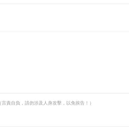
k）（言責自負，請勿涉及人身攻擊，以免挨告！）