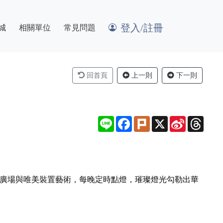
登入/註冊
城
相關單位
常見問題
回首頁
上一則
下一則
Line
Facebook
Plurk
X
Sina
Thre
Weibo
型廣場與唯美裝置藝術，每晚定時點燈，璀璨燈光勾勒出華