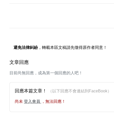
避免法律糾紛
，轉載本區文稿請先徵得原作者同意！
文章回應
目前尚無回應，成為第一個回應的人吧！
回應本篇文章！
（以下回應不會連結到FaceBoo
尚未
登入會員
，無法回應！