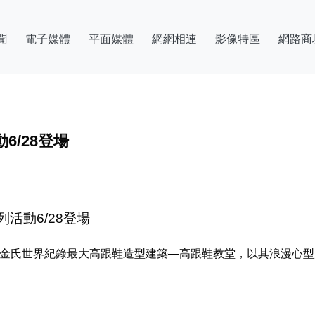
聞
電子媒體
平面媒體
網網相連
影像特區
網路商
6/28登場
列活動6/28登場
的金氏世界紀錄最大高跟鞋造型建築—高跟鞋教堂，以其浪漫心