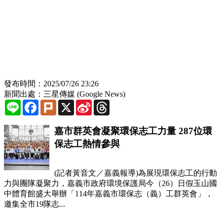
發布時間：2025/07/26 23:26
新聞出處：三星傳媒 (Google News)
Line
Facebook
Plurk
X
Sina
Threads
Weibo
嘉市群英會凝聚環保志工力量 287位環
保志工熱情參與
(記者黃音文／嘉義報導)為展現環保志工的行動
力與團隊凝聚力，嘉義市政府環境保護局今（26）日假玉山國
中體育館盛大舉辦「114年嘉義市環保志（義）工群英會」，
邀集全市19隊志...