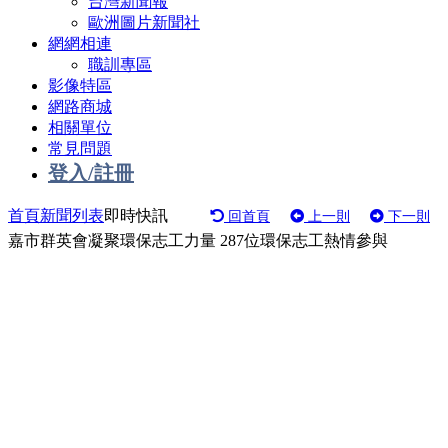
台灣新聞報
歐洲圖片新聞社
網網相連
職訓專區
影像特區
網路商城
相關單位
常見問題
登入/註冊
首頁
新聞列表
即時快訊
回首頁
上一則
下一則
嘉市群英會凝聚環保志工力量 287位環保志工熱情參與