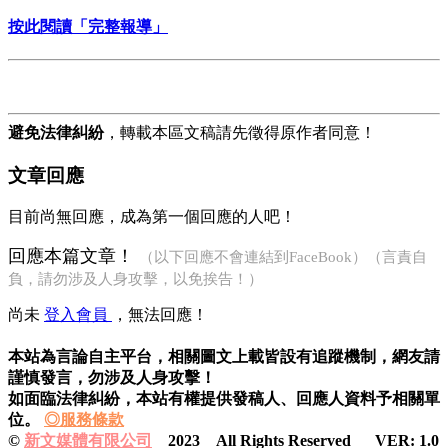
按此閱讀「完整報導」
避免法律糾紛
，轉載本區文稿請先徵得原作者同意！
文章回應
目前尚無回應，成為第一個回應的人吧！
回應本篇文章！
（以下回應不會連結到FaceBook）（言責自
負，請勿涉及人身攻擊，以免挨告！）
尚未
登入會員
，無法回應！
本站為言論自主平台，相關圖文上載皆設有追蹤機制，
網友請
謹慎發言，勿涉及人身攻擊！
如面臨法律糾紛，本站有權提供發稿人、
回應人資料予相關單
位。
◎服務條款
©
新文媒體有限公司
2023 All Rights Reserved VER: 1.0