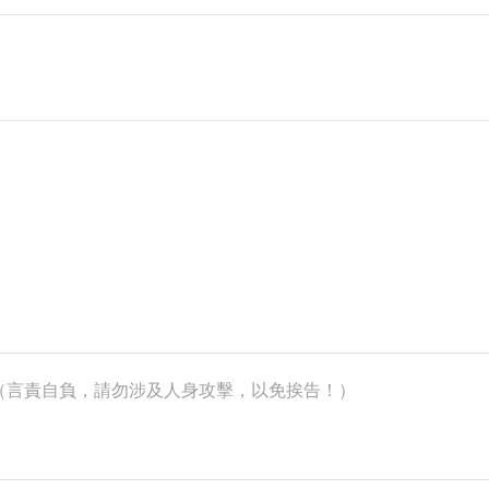
k）（言責自負，請勿涉及人身攻擊，以免挨告！）