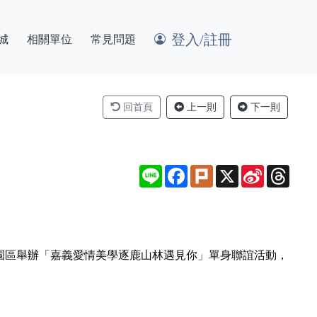
登入/註冊
城
相關單位
常見問題
回首頁
上一則
下一則
Line
Facebook
Plurk
X
Sina
Thre
Weibo
創園區舉辦「嘉義愛情美學逐鹿山林遇見你」單身聯誼活動，