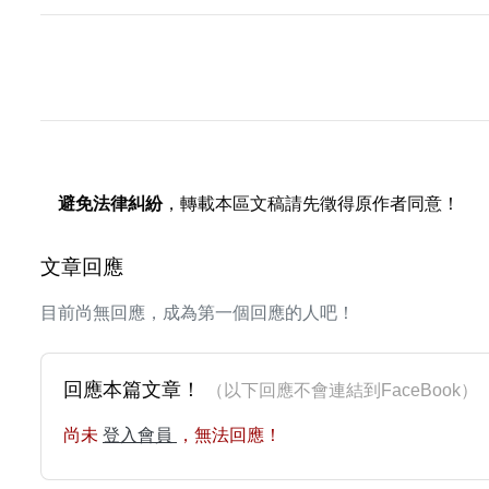
避免法律糾紛
，轉載本區文稿請先徵得原作者同意！
文章回應
目前尚無回應，成為第一個回應的人吧！
回應本篇文章！
（以下回應不會連結到FaceBoo
尚未
登入會員
，無法回應！