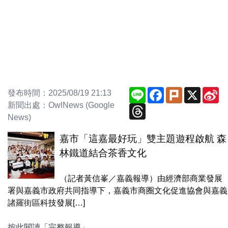
Line
Facebook
Plurk
X
Si
發布時間：2025/08/19 21:13
We
新聞出處：OwlNews (Google
Threads
News)
嘉市「這嘉最好玩」雙主題遊程啟航 森
林鐵道結合茶香文化
（記者黃信峯／嘉義報導）由經濟部商業發展
署與嘉義市政府共同指導下，嘉義市商圈文化促進協會與嘉義
諸羅街區科技發展[…]
按此閱讀「完整報導」