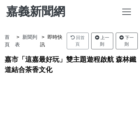
嘉義新聞網
首
新聞列
即時快
回首
上一
下一
頁
則
則
頁
表
訊
嘉市「這嘉最好玩」雙主題遊程啟航 森林鐵
道結合茶香文化