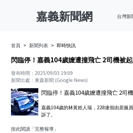
嘉義新聞網
台灣新
首頁
新聞列表
即時快訊
閃臨停！嘉義104歲嬤遭撞飛亡 2司機被
發布時間：2025/09/03 19:09
新聞出處：東森新聞 (Google News)
閃臨停！嘉義104歲嬤遭撞飛亡 2司
嘉義104歲的林黃姓人瑞，228連假由居
訴了。
按此閱讀「完整報導」