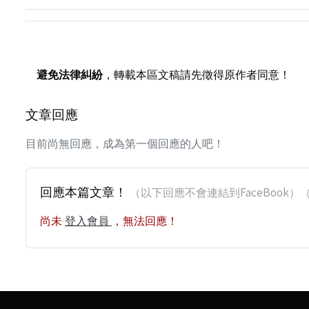
避免法律糾紛
，轉載本區文稿請先徵得原作者同意！
文章回應
目前尚無回應，成為第一個回應的人吧！
回應本篇文章！
（以下回應不會連結到FaceBoo
尚未
登入會員
，無法回應！