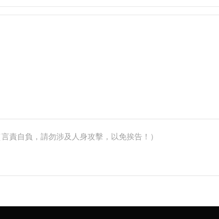
k）（言責自負，請勿涉及人身攻擊，以免挨告！）