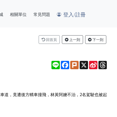
登入/註冊
城
相關單位
常見問題
回首頁
上一則
下一則
Line
Facebook
Plurk
X
Sina
Thre
Weibo
上車道，竟遭後方轎車撞飛，林黃阿嬤不治，2名駕駛也被起