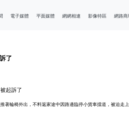
聞
電子媒體
平面媒體
網網相連
影像特區
網路商
起訴了
機被起訴了
服員推著輪椅外出，不料返家途中因路邊臨停小貨車擋道，被迫走