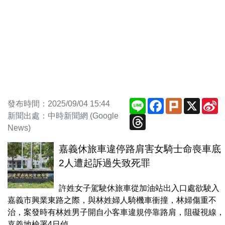
Line
Facebook
Plurk
X
S
發布時間：2025/09/04 15:44
W
新聞出處：中時新聞網 (Google
Threads
News)
嘉義休旅車違停路肩害女騎士命喪車底
2人遭起訴過失致死罪
許姓女子駕駛休旅車從加油站出入口處欲駛入
嘉義市興業東路之際，與林姓婦人騎機車衝撞，林婦傷重不
治，案發時有林姓男子開自小客車違規停靠路肩，阻礙視線，
嘉義地檢署4日偵...