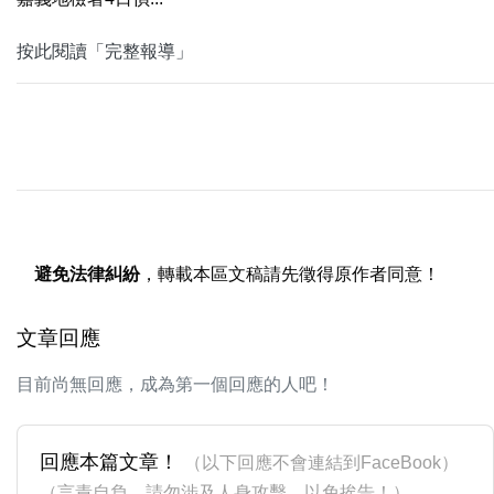
按此閱讀「完整報導」
避免法律糾紛
，轉載本區文稿請先徵得原作者同意！
文章回應
目前尚無回應，成為第一個回應的人吧！
回應本篇文章！
（以下回應不會連結到FaceBook）
（言責自負，請勿涉及人身攻擊，以免挨告！）