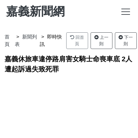
嘉義新聞網
首
新聞列
即時快
回首
上一
下一
頁
則
則
頁
表
訊
嘉義休旅車違停路肩害女騎士命喪車底 2人
遭起訴過失致死罪