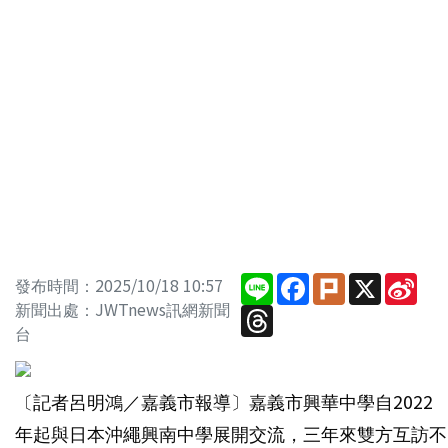
Line
Facebook
Plurk
X
Sin
發布時間：2025/10/18 10:57
Wei
新聞出處：JWTnews訊網新聞
Threads
台
〔記者呂明鴻／嘉義市報導〕嘉義市興華中學自2022
年起與日本沖繩興南中學展開交流，三年來雙方互訪不