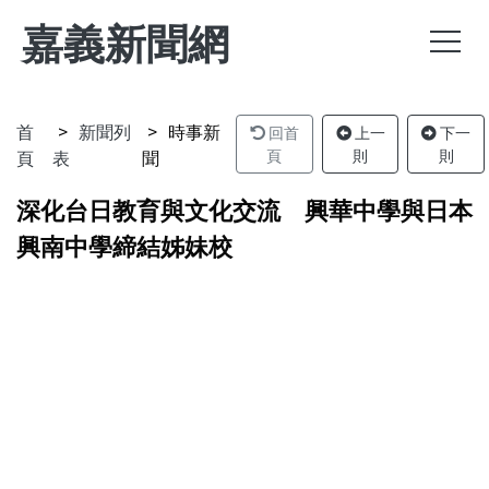
嘉義新聞網
首
新聞列
時事新
回首
上一
下一
頁
表
聞
頁
則
則
深化台日教育與文化交流 興華中學與日本
興南中學締結姊妹校