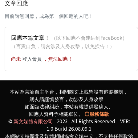
文章回應
目前尚無回應，成為第一個回應的人吧！
回應本篇文章！
（以下回應不會連結到FaceBook）
（言責自負，請勿涉及人身攻擊，以免挨告！）
尚未
登入會員
，無法回應！
本站為言論自主平台，相關圖文上載皆設有追蹤機制，
網友請謹慎發言，勿涉及人身攻擊！
如面臨法律糾紛，本站有權提供發稿人、
回應人資料予相關單位。
◎服務條款
©
新文媒體有限公司
2023 All Rights Reserved VER:
1.0 Build 26.08.09.1
本網站支持新聞及媒體相關協會立場中立，不支持任何政治