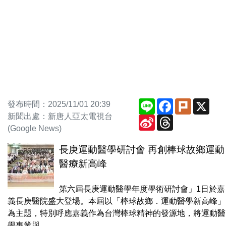
Line
Facebook
Plurk
X
發布時間：2025/11/01 20:39
新聞出處：新唐人亞太電視台
Sina
Threads
Weibo
(Google News)
長庚運動醫學研討會 再創棒球故鄉運動
醫療新高峰
第六屆長庚運動醫學年度學術研討會」1日於嘉
義長庚醫院盛大登場。本屆以「棒球故鄉．運動醫學新高峰」
為主題，特別呼應嘉義作為台灣棒球精神的發源地，將運動醫
學專業與...