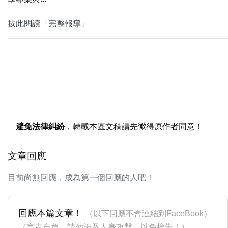
按此閱讀「完整報導」
避免法律糾紛
，轉載本區文稿請先徵得原作者同意！
文章回應
目前尚無回應，成為第一個回應的人吧！
回應本篇文章！
（以下回應不會連結到FaceBook）
（言責自負，請勿涉及人身攻擊，以免挨告！）