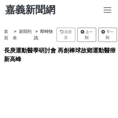
嘉義新聞網
首
新聞列
即時快
回首
上一
下一
頁
則
則
頁
表
訊
長庚運動醫學研討會 再創棒球故鄉運動醫療
新高峰