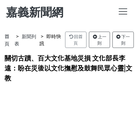
嘉義新聞網
首
新聞列
即時快
回首
上一
下一
頁
表
訊
頁
則
則
關切古蹟、百大文化基地災損 文化部長李
遠：盼在災後以文化撫慰及鼓舞民眾心靈|文
教