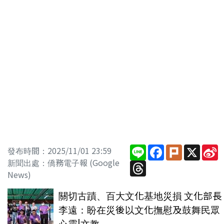
Line
Facebook
Plurk
X
S
發布時間：2025/11/01 23:59
W
新聞出處：僑務電子報 (Google
Threads
News)
關切古蹟、百大文化基地災損 文化部長
李遠：盼在災後以文化撫慰及鼓舞民眾
心靈|文教