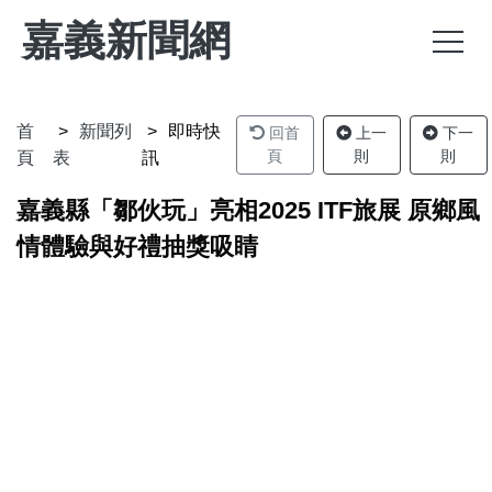
嘉義新聞網
首
新聞列
即時快
回首
上一
下一
頁
則
則
頁
表
訊
嘉義縣「鄒伙玩」亮相2025 ITF旅展 原鄉風
情體驗與好禮抽獎吸睛