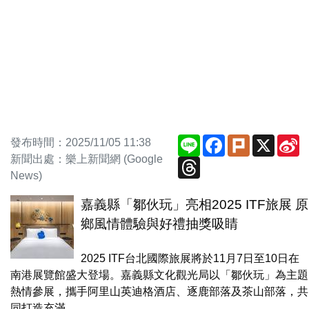
Line
Facebook
Plurk
X
S
發布時間：2025/11/05 11:38
W
新聞出處：樂上新聞網 (Google
Threads
News)
嘉義縣「鄒伙玩」亮相2025 ITF旅展 原
鄉風情體驗與好禮抽獎吸睛
2025 ITF台北國際旅展將於11月7日至10日在
南港展覽館盛大登場。嘉義縣文化觀光局以「鄒伙玩」為主題
熱情參展，攜手阿里山英迪格酒店、逐鹿部落及茶山部落，共
同打造充滿...