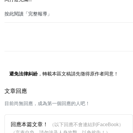
按此閱讀「完整報導」
避免法律糾紛
，轉載本區文稿請先徵得原作者同意！
文章回應
目前尚無回應，成為第一個回應的人吧！
回應本篇文章！
（以下回應不會連結到FaceBook）
（言責自負，請勿涉及人身攻擊，以免挨告！）