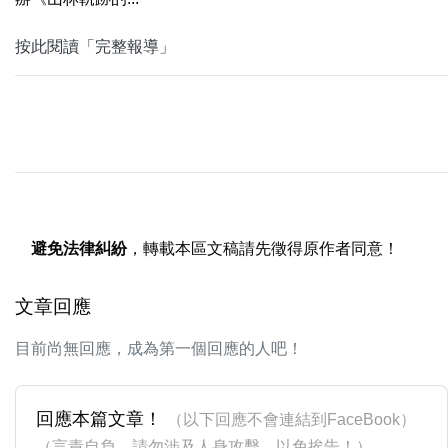
按此閱讀「完整報導」
避免法律糾紛
，轉載本區文稿請先徵得原作者同意！
文章回應
目前尚無回應，成為第一個回應的人吧！
回應本篇文章！
（以下回應不會連結到FaceBook）
（言責自負，請勿涉及人身攻擊，以免挨告！）