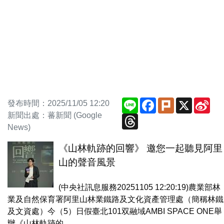
Line
Facebook
Plurk
X
Sin
發布時間：2025/11/05 12:20
We
新聞出處：蕃新聞 (Google
Threads
News)
《山林軌跡的回響》 邀您一起聽見阿里
山的聲音風景
(中央社訊息服務20251105 12:20:19)農業部林
業及自然保育署阿里山林業鐵路及文化資產管理處（簡稱林鐵
及文資處）今（5）日假臺北101双融域AMBI SPACE ONE舉
辦《山林軌跡的...