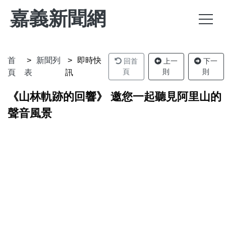
嘉義新聞網
首
新聞列
即時快
回首
上一
下一
頁
則
則
頁
表
訊
《山林軌跡的回響》 邀您一起聽見阿里山的
聲音風景