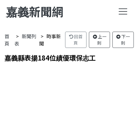
嘉義新聞網
首
新聞列
時事新
回首
上一
下一
頁
表
聞
頁
則
則
嘉義縣表揚184位績優環保志工