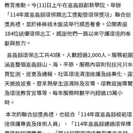
教育推動。今(11)日上午在嘉義縣創新學院，舉辦
「114年度嘉義縣環保類志工獎勵暨環保獎項」聯合頒
獎典禮，並於棒棒積木飯店舉行感恩餐會。公開表揚
184位績優環保志工，感謝他們一路以來守護環境的奉
獻與努力。
嘉義縣環保志工共43隊，人數超過2,000人。服務範圍
涵蓋整個嘉義縣山、海、平原，服務內容則包括河川水
質監測、巡查及通報、社區環境清潔維護及綠美化、露
天燃燒巡查、登革熱孳生源清除及宣導、環教設施導覽
及環境教育宣導等，每年服務時數平均超過15萬小
時。
本次的聯合頒獎典禮，也結合「114年度嘉義縣模範環
境保護專責及技術人員」、「114年嘉義縣通過環保標