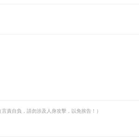
k）（言責自負，請勿涉及人身攻擊，以免挨告！）