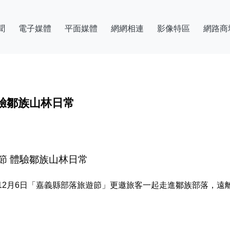
聞
電子媒體
平面媒體
網網相連
影像特區
網路商
驗鄒族山林日常
節 體驗鄒族山林日常
12月6日「嘉義縣部落旅遊節」更邀旅客一起走進鄒族部落，遠