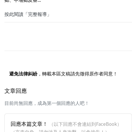
按此閱讀「完整報導」
避免法律糾紛
，轉載本區文稿請先徵得原作者同意！
文章回應
目前尚無回應，成為第一個回應的人吧！
回應本篇文章！
（以下回應不會連結到FaceBook）
（言責自負，請勿涉及人身攻擊，以免挨告！）