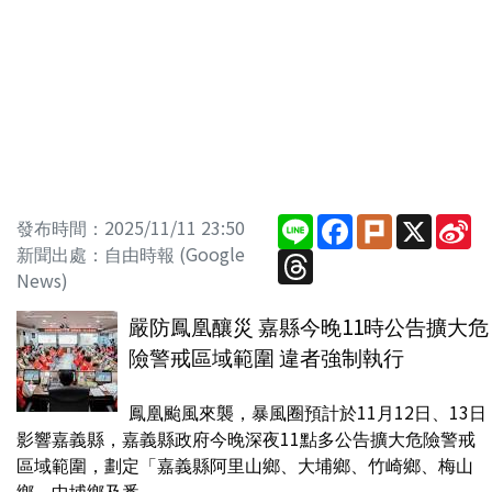
Line
Facebook
Plurk
X
Si
發布時間：2025/11/11 23:50
W
新聞出處：自由時報 (Google
Threads
News)
嚴防鳳凰釀災 嘉縣今晚11時公告擴大危
險警戒區域範圍 違者強制執行
鳳凰颱風來襲，暴風圈預計於11月12日、13日
影響嘉義縣，嘉義縣政府今晚深夜11點多公告擴大危險警戒
區域範圍，劃定「嘉義縣阿里山鄉、大埔鄉、竹崎鄉、梅山
鄉、中埔鄉及番...