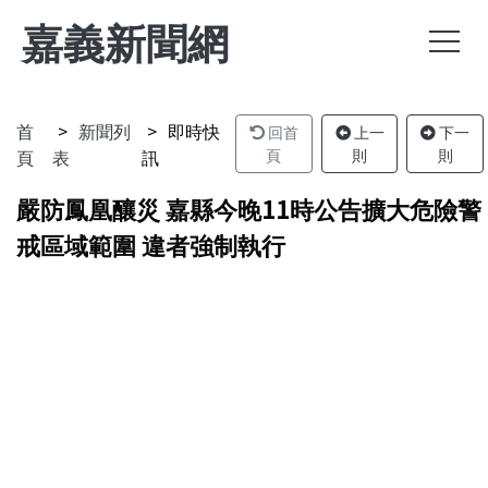
嘉義新聞網
首
新聞列
即時快
回首
上一
下一
頁
表
訊
頁
則
則
嚴防鳳凰釀災 嘉縣今晚11時公告擴大危險警
戒區域範圍 違者強制執行