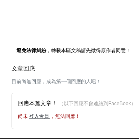
避免法律糾紛
，轉載本區文稿請先徵得原作者同意！
文章回應
目前尚無回應，成為第一個回應的人吧！
回應本篇文章！
（以下回應不會連結到FaceBoo
尚未
登入會員
，無法回應！