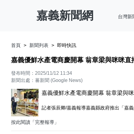
嘉義新聞網
台灣新
首頁
新聞列表
即時快訊
嘉義優鮮水產電商慶開幕 翁章梁與咪咪直
發布時間：2025/11/12 11:34
新聞出處：蕃新聞 (Google News)
嘉義優鮮水產電商慶開幕 翁章梁與
記者張辰卿/嘉義報導嘉義縣政府推出「嘉義優鮮水產電
按此閱讀「完整報導」