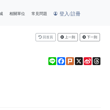
登入/註冊
城
相關單位
常見問題
回首頁
上一則
下一則
Line
Facebook
Plurk
X
Sina
Thre
Weibo