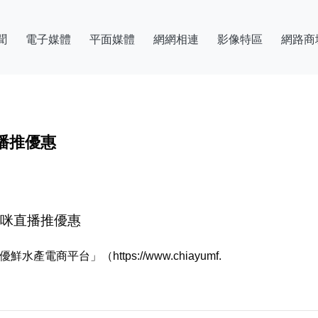
聞
電子媒體
平面媒體
網網相連
影像特區
網路商
播推優惠
咪咪直播推優惠
商平台」（https://www.chiayumf.