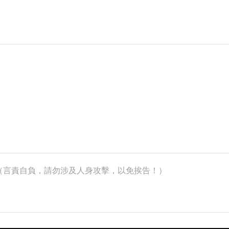
k）（言責自負，請勿涉及人身攻擊，以免挨告！）