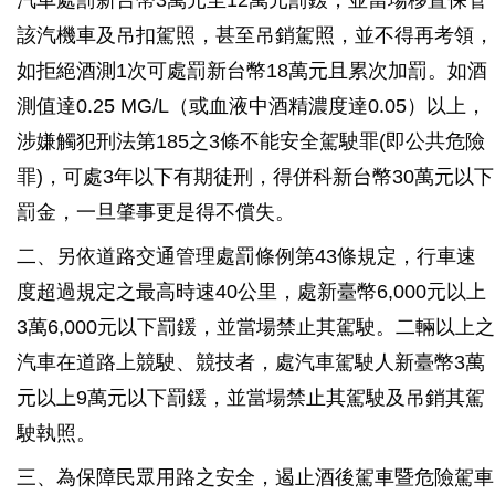
汽車處罰新台幣3萬元至12萬元罰鍰，並當場移置保管
該汽機車及吊扣駕照，甚至吊銷駕照，並不得再考領，
如拒絕酒測1次可處罰新台幣18萬元且累次加罰。如酒
測值達0.25 MG/L（或血液中酒精濃度達0.05）以上，
涉嫌觸犯刑法第185之3條不能安全駕駛罪(即公共危險
罪)，可處3年以下有期徒刑，得併科新台幣30萬元以下
罰金，一旦肇事更是得不償失。
二、另依道路交通管理處罰條例第43條規定，行車速
度超過規定之最高時速40公里，處新臺幣6,000元以上
3萬6,000元以下罰鍰，並當場禁止其駕駛。二輛以上之
汽車在道路上競駛、競技者，處汽車駕駛人新臺幣3萬
元以上9萬元以下罰鍰，並當場禁止其駕駛及吊銷其駕
駛執照。
三、為保障民眾用路之安全，遏止酒後駕車暨危險駕車