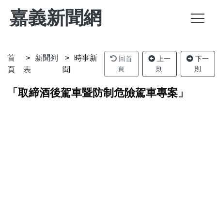
嘉義新聞網
首
新聞列
時事新
回首
上一
下一
頁
則
則
頁
表
聞
「取締酒後駕車暨防制危險駕車專案」