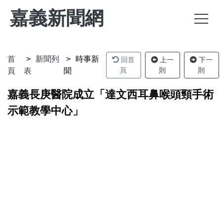
嘉義新聞網
首
新聞列
時事新
回首
上一
下一
頁
則
則
頁
表
聞
嘉義長庚醫院成立「達文西耳鼻喉頭頸手術
示範教學中心」