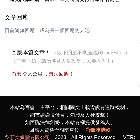
文章回應
目前尚無回應，成為第一個回應的人吧！
回應本篇文章！
（以下回應不會連結到FaceBook）
（言責自負，請勿涉及人身攻擊，以免挨告！）
尚未
登入會員
，無法回應！
本站為言論自主平台，相關圖文上載皆設有追蹤機制，
網友請謹慎發言，勿涉及人身攻擊！
如面臨法律糾紛，本站有權提供發稿人、
回應人資料予相關單位。
◎服務條款
©
新文媒體有限公司
2023 All Rights Reserved VER: