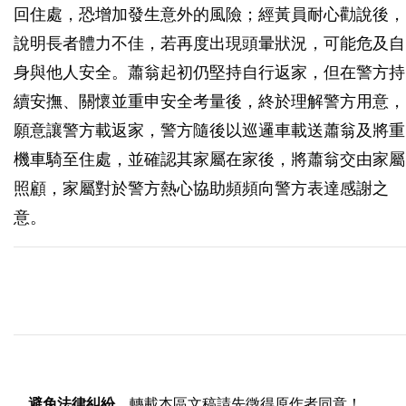
回住處，恐增加發生意外的風險；經黃員耐心勸說後，
說明長者體力不佳，若再度出現頭暈狀況，可能危及自
身與他人安全。蕭翁起初仍堅持自行返家，但在警方持
續安撫、關懷並重申安全考量後，終於理解警方用意，
願意讓警方載返家，警方隨後以巡邏車載送蕭翁及將重
機車騎至住處，並確認其家屬在家後，將蕭翁交由家屬
照顧，家屬對於警方熱心協助頻頻向警方表達感謝之
意。
避免法律糾紛
，轉載本區文稿請先徵得原作者同意！