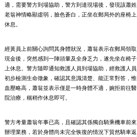
適，需要警方到場協助，警方到達現場後，發現該蕭姓
老翁神情略顯虛弱，臉色蒼白，正坐在郵局外的座椅上
休息。
經黃員上前關心詢問其身體狀況，蕭翁表示在郵局領取
現金後，突然感到一陣頭暈及全身乏力，遂先坐在椅子
上休息。警方隨即通知救護人員到場協助，經救護人員
初步檢測生命徵象，確認其意識清楚、能正常對答，惟
血壓略高，蕭翁並表示僅是一時身體不適，婉拒前往醫
院治療，稱稍作休息即可。
警方考量蕭翁年事已高，且確認其係獨自騎乘機車前來
辦理業務，若於身體尚未完全恢復的情況下貿然騎車返