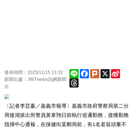
Line
Facebook
Plurk
X
Sin
發布時間：2025/11/15 11:32
Wei
新聞出處：JWTnews訊網新聞
Threads
台
〔記者李芸蓁／嘉義市報導〕嘉義市政府警察局第二分
局後湖派出所警員黃韋翔日前執行巡邏勤務，接獲勤務
指揮中心通報，在保健街某郵局前，有1名老翁頭暈不