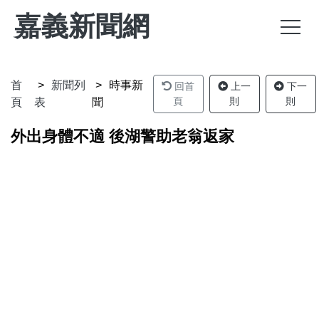
嘉義新聞網
首
新聞列
時事新
回首
上一
下一
頁
則
則
頁
表
聞
外出身體不適 後湖警助老翁返家