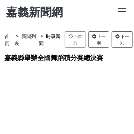
嘉義新聞網
首
新聞列
時事新
回首
上一
下一
頁
表
聞
頁
則
則
嘉義縣舉辦全國舞蹈積分賽總決賽