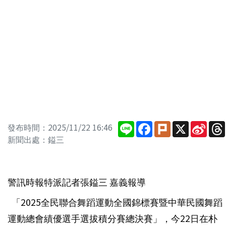
Line
Facebook
Plurk
X
Sina
發布時間：2025/11/22 16:46
Wei
新聞出處：鎰三
警訊時報特派記者張鎰三 嘉義報導
「2025全民聯合舞蹈運動全國錦標賽暨中華民國舞蹈
運動總會績優選手選拔積分賽總決賽」，今22日在朴