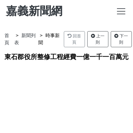
嘉義新聞網
首
新聞列
時事新
回首
上一
下一
頁
則
則
頁
表
聞
東石郡役所整修工程經費一億一千一百萬元