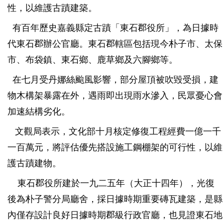
性，以維護古蹟建築。
有百年歷史嘉義縣定古蹟「東石郡役所」，為日據時
代東石郡辦公官廳。東石郡轄區包括現今朴子市、太保
市、布袋鎮、東石鄉、鹿草鄉及六腳鄉等。
在七月受丹娜絲颱風影響，部分屋頂被吹毀受損，建
物木構架暴露在外，遇雨即出現雨水滲入，民眾憂心會
加速結構劣化。
文觀局表示，文化部十月核定修復工程經費一億一千
一百萬元，將評估優先搭設施工鋼棚架的可行性，以維
護古蹟建物。
東石郡役所建於一九二五年（大正十四年），光復
後為朴子警分局廳舍，採日據時期重要磚瓦建築，是縣
內僅存設計良好日據時期郡級行政官廳，也見證東石地