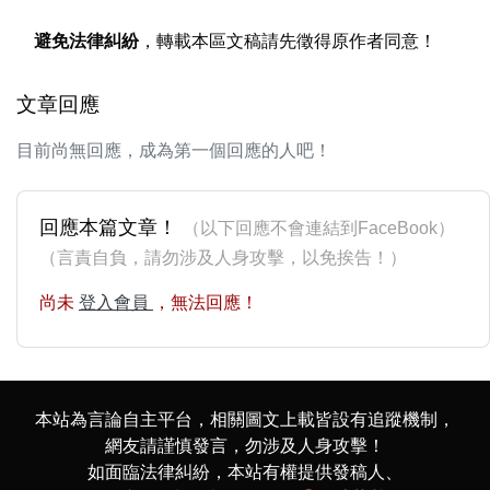
避免法律糾紛
，轉載本區文稿請先徵得原作者同意！
文章回應
目前尚無回應，成為第一個回應的人吧！
回應本篇文章！
（以下回應不會連結到FaceBook）
（言責自負，請勿涉及人身攻擊，以免挨告！）
尚未
登入會員
，無法回應！
本站為言論自主平台，相關圖文上載皆設有追蹤機制，
網友請謹慎發言，勿涉及人身攻擊！
如面臨法律糾紛，本站有權提供發稿人、