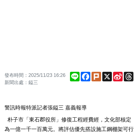
Line
Facebook
Plurk
X
Sina
發布時間：2025/11/23 16:26
Weib
新聞出處：鎰三
警訊時報特派記者張鎰三 嘉義報導
朴子市「東石郡役所」修復工程經費經，文化部核定
為一億一千一百萬元。將評估優先搭設施工鋼棚架可行